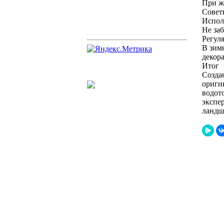
При ж
Совет
Испол
Не заб
Регул
В зим
декор
Итог
Созда
ориги
водот
экспе
ландш