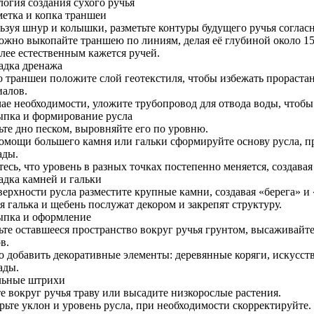
логия создания сухого ручья
метка и копка траншеи
ьзуя шнур и колышки, разметьте контуры будущего ручья согласн
ожно выкопайте траншею по линиям, делая её глубиной около 15
олее естественным кажется ручей.
ладка дренажа
о траншеи положите слой геотекстиля, чтобы избежать прораста
иалов.
ае необходимости, уложите трубопровод для отвода воды, чтобы 
сыпка и формирование русла
ьте дно песком, выровняйте его по уровню.
омощи большего камня или гальки сформируйте основу русла, п
ады.
есь, что уровень в разных точках постепенно меняется, создавая
адка камней и гальки
верхности русла разместите крупные камни, создавая «берега» и
 галька и щебень послужат декором и закрепят структуру.
сыпка и оформление
ьте оставшееся пространство вокруг ручья грунтом, высаживайт
в.
 добавить декоративные элементы: деревянные коряги, искусст
ады.
ьные штрихи
е вокруг ручья траву или высадите низкорослые растения.
рьте уклон и уровень русла, при необходимости скорректируйте.