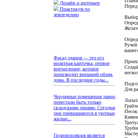
Плани
Дизайн и интерьер
Перед
Практикум по
земледелию
Выбор
Опред
Желат
Опред
Ручей
вашего
Фасад здания — это его
Проек
визитная карточка, первое
Созда
впечатление, которое
неско
производит внешний облик
дома. В последние годы...
Подго
Для р
Чердачные помещения давно
Лопат
перестали быть только
Грабл
складскими зонами. Сегодня
Песок
они превращаются в уютные
Камни
жилые...
Троту
Трубо
Масте
Гидроизоляция является