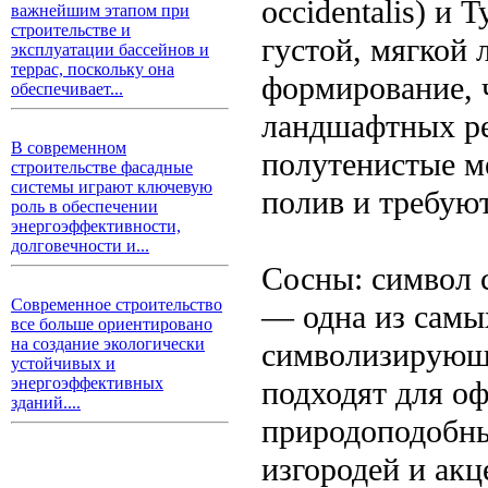
occidentalis) и 
важнейшим этапом при
строительстве и
густой, мягкой 
эксплуатации бассейнов и
террас, поскольку она
формирование, 
обеспечивает...
ландшафтных ре
В современном
полутенистые м
строительстве фасадные
системы играют ключевую
полив и требую
роль в обеспечении
энергоэффективности,
долговечности и...
Сосны: символ с
Современное строительство
— одна из самы
все больше ориентировано
на создание экологически
символизирующа
устойчивых и
энергоэффективных
подходят для о
зданий....
природоподобны
изгородей и ак