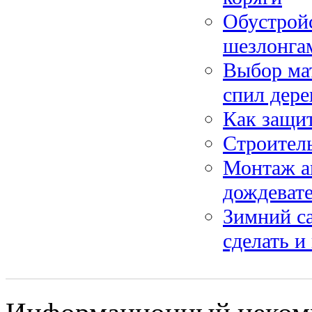
Обустройс
шезлонга
Выбор мат
спил дере
Как защит
Строитель
Монтаж ав
дождеват
Зимний са
сделать и