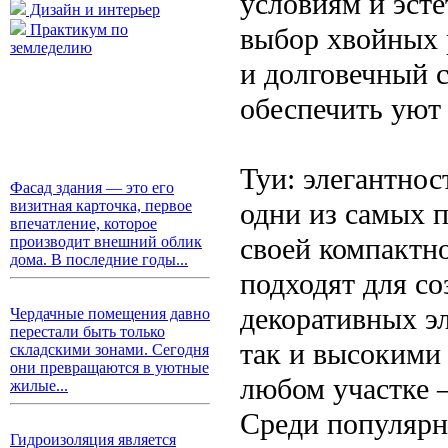
условиям и эст
Дизайн и интерьер
Практикум по
выбор хвойных 
земледелию
и долговечный с
обеспечить уют 
Туи: элегантнос
Фасад здания — это его
одни из самых 
визитная карточка, первое
впечатление, которое
своей компактн
производит внешний облик
дома. В последние годы...
подходят для с
декоративных э
Чердачные помещения давно
перестали быть только
так и высокими 
складскими зонами. Сегодня
они превращаются в уютные
любом участке 
жилые...
Среди популярн
Гидроизоляция является