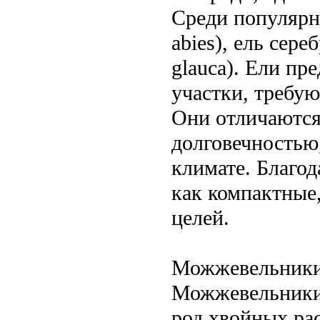
Среди популярн
abies), ель сере
glauca). Ели п
участки, требу
Они отличаются
долговечностью,
климате. Благо
как компактные
целей.
Можжевельники:
Можжевельники 
род хвойных ра