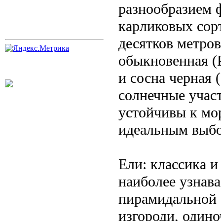
разнообразием 
карликовых сор
десятков метро
обыкновенная (Pi
и сосна черная 
солнечные учас
устойчивы к мор
идеальным выбо
Ели: классика и
наиболее узнав
пирамидальной 
изгороди, один