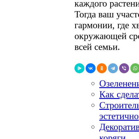
каждого растени
Тогда ваш учас
гармонии, где х
окружающей сре
всей семьи.
Озеленени
Как сдела
Строитель
эстетично
Декоратив
коряги