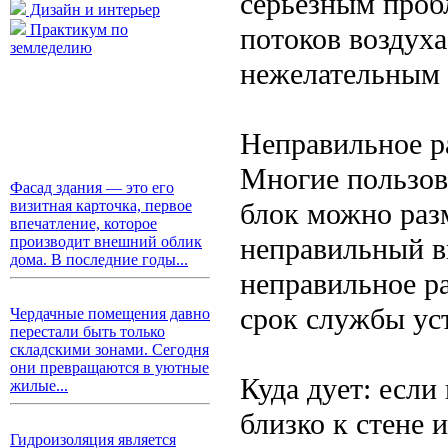
серьезным проб
Дизайн и интерьер
Практикум по
потоков воздуха
земледелию
нежелательным 
Неправильное р
Многие пользов
Фасад здания — это его
блок можно разм
визитная карточка, первое
впечатление, которое
неправильный в
производит внешний облик
дома. В последние годы...
неправильное р
срок службы ус
Чердачные помещения давно
перестали быть только
складскими зонами. Сегодня
они превращаются в уютные
Куда дует: есл
жилые...
близко к стене 
Гидроизоляция является