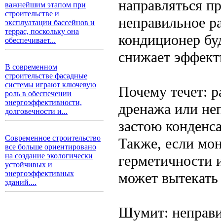
направляться п
важнейшим этапом при
строительстве и
неправильное р
эксплуатации бассейнов и
террас, поскольку она
кондиционер буд
обеспечивает...
снижает эффект
В современном
строительстве фасадные
системы играют ключевую
Почему течет: 
роль в обеспечении
энергоэффективности,
дренажа или не
долговечности и...
застою конденса
Современное строительство
Также, если мо
все больше ориентировано
на создание экологически
герметичности и
устойчивых и
энергоэффективных
может вытекать 
зданий....
Шумит: неправи