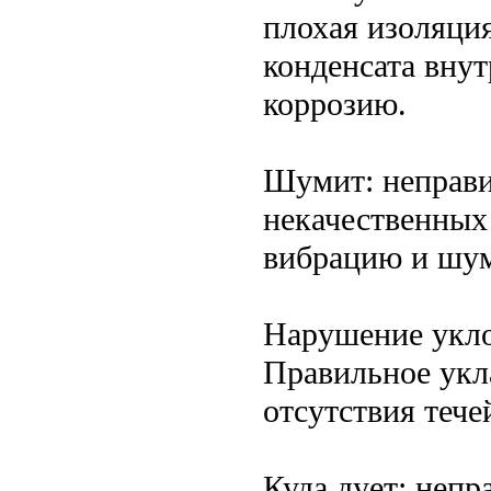
плохая изоляци
конденсата внут
коррозию.
Шумит: неправи
некачественных
вибрацию и шу
Нарушение укло
Правильное укл
отсутствия тече
Куда дует: непр