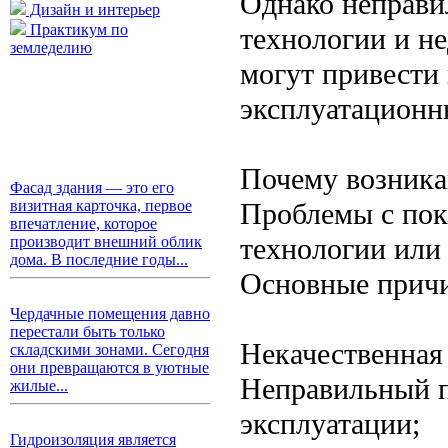
Однако неправи
Дизайн и интерьер
Практикум по
технологии и н
земледелию
могут привести
эксплуатационн
Почему возника
Фасад здания — это его
Проблемы с пок
визитная карточка, первое
впечатление, которое
технологии или
производит внешний облик
дома. В последние годы...
Основные прич
Чердачные помещения давно
перестали быть только
Некачественная
складскими зонами. Сегодня
они превращаются в уютные
Неправильный п
жилые...
эксплуатации;
Гидроизоляция является