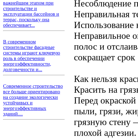
Несоблюдение п
важнейшим этапом при
строительстве и
Неправильная т
эксплуатации бассейнов и
террас, поскольку она
Использование 
обеспечивает...
Неправильное о
В современном
полос и отслаив
строительстве фасадные
системы играют ключевую
сокращает срок
роль в обеспечении
энергоэффективности,
долговечности и...
Как нельзя кра
Современное строительство
Красить на гря
все больше ориентировано
на создание экологически
Перед окраской
устойчивых и
энергоэффективных
пыли, грязи, жи
зданий....
грязную стену 
плохой адгезии.