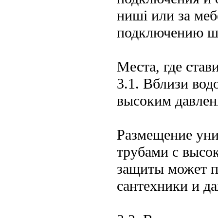
ниші или за ме
подключению ш
Места, где став
3.1. Вблизи во
высоким давле
Размещение уни
трубами с высо
защиты может п
сантехники и д