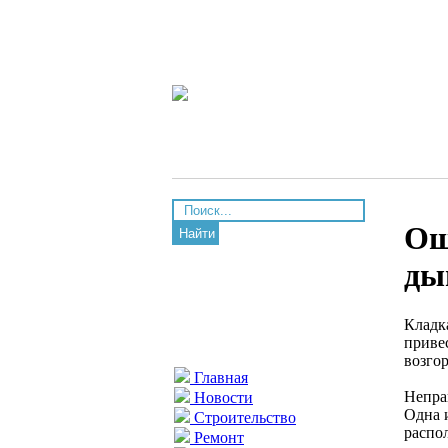
Ош
Найти
ды
Кладк
приве
возго
Главная
Непра
Новости
Одна 
Строительство
распо
Ремонт