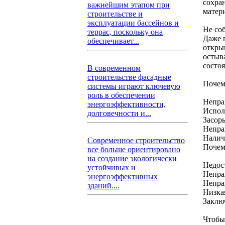
сохра
важнейшим этапом при
матер
строительстве и
эксплуатации бассейнов и
Не со
террас, поскольку она
Даже 
обеспечивает...
откры
остыв
состоя
В современном
строительстве фасадные
Почем
системы играют ключевую
роль в обеспечении
Непра
энергоэффективности,
Испол
долговечности и...
Засор
Непра
Наличи
Современное строительство
Почем
все больше ориентировано
на создание экологически
Недос
устойчивых и
Непра
энергоэффективных
Непра
зданий....
Низка
Заклю
Чтобы