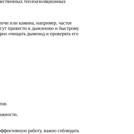
качественных теплоизоляционных
ечи или камина, например, частое
огут привести к дымлению и быстрому
рно очищать дымоход и проверять его
лов.
лажности.
эффективную работу, важно соблюдать