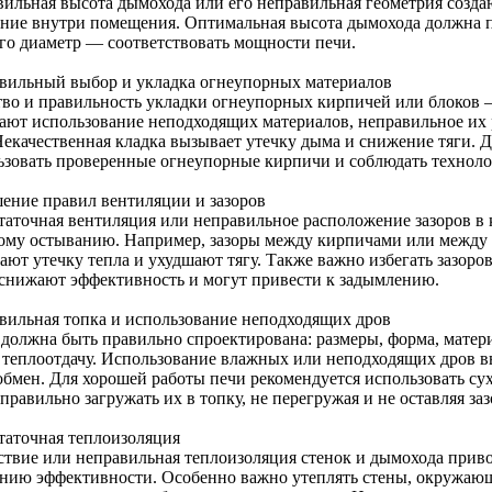
вильная высота дымохода или его неправильная геометрия созда
ние внутри помещения. Оптимальная высота дымохода должна 
 его диаметр — соответствовать мощности печи.
вильный выбор и укладка огнеупорных материалов
тво и правильность укладки огнеупорных кирпичей или блоков 
ают использование неподходящих материалов, неправильное их
Некачественная кладка вызывает утечку дыма и снижение тяги. 
ьзовать проверенные огнеупорные кирпичи и соблюдать техноло
ение правил вентиляции и зазоров
таточная вентиляция или неправильное расположение зазоров в 
ому остыванию. Например, зазоры между кирпичами или между 
ают утечку тепла и ухудшают тягу. Также важно избегать зазоро
 снижают эффективность и могут привести к задымлению.
вильная топка и использование неподходящих дров
 должна быть правильно спроектирована: размеры, форма, матер
и теплоотдачу. Использование влажных или неподходящих дров 
обмен. Для хорошей работы печи рекомендуется использовать су
правильно загружать их в топку, не перегружая и не оставляя заз
таточная теплоизоляция
ствие или неправильная теплоизоляция стенок и дымохода прив
нию эффективности. Особенно важно утеплять стены, окружающ