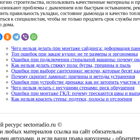
логию строительства, использовать качественные материалы и п
возникают проблемы с дымлением или быстрым остыванием, рек
рить правильность укладки, состояние дымохода и качество топл
ться к специалистам, чтобы не только продлить срок службы печ
о дома.
Чего нельзя делать при монтаже сайдинга: деформация пан
Топ ошибок при заказе кухни: не те размеры и эргономика
Ошибки при подключении стиральной машины: почему она 
Как нельзя делать стяжку пола: бугры, трещины и пыль
Ошибки при выборе сантехники: мелочи, которые бесят к
Почему скрипит ламинат: причины и методы устранения
Ошибки при устройстве дренажа: как не затопить участок 
Чего нельзя делать с несущими стенами: риск обрушения
Ошибки при монтаже ГКЛ: почему трескаются швы и вып
Как нельзя красить стены: подтеки, полосы и отслоения
ресурс sectorradio.ru ©
 любых материалов ссылка на сайт обязательна
ими авторами, и если ваши права нарушены - обратите