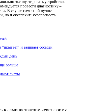
равильно эксплуатировать устройство.
омендуется провести диагностику –
ива. В случае сомнений лучше
и, но и обеспечить безопасность
елей
"прыгает" и заливает соседей
аждый день
еще больше
адают листы
сь к администратору через форму