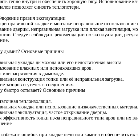
нять тепло внутри и обеспечить хорошую тягу. Использование 
иалов позволяет снизить теплопотери.
блюдение правил эксплуатации
при правильной кладке и монтаже неправильное использование п
вание дверцы, неправильная загрузка или плохая вентиляция, м
анию. Следует соблюдать рекомендации по эксплуатации, регуля
ние.
у дымит? Основные причины
вильная укладка дымохода или его недостаточная высота.
ьзование влажных или неподходящих дров.
ы или загрязнения в дымоходе.
вильная конструкция топки или её неправильная загрузка.
е зазоров и утечек в соединениях.
у быстро остывает? Основные причины
таточная теплоизоляция.
вильная укладка или использование низкокачественных материа
вильная эксплуатация, частое открывание дверцы.
я эффективность топки из-за неправильного типа дров или их в
чение
 избежать ошибок при кладке печи или камина и обеспечить их 