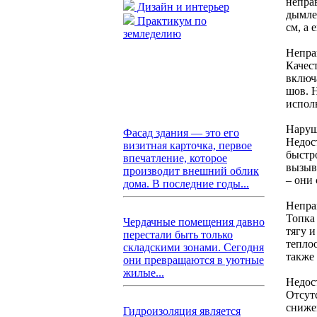
непра
Дизайн и интерьер
дымле
Практикум по
см, а
земледелию
Непра
Качес
включ
шов. 
испол
Наруш
Фасад здания — это его
Недос
визитная карточка, первое
быстр
впечатление, которое
вызыв
производит внешний облик
– они
дома. В последние годы...
Непра
Топка
Чердачные помещения давно
тягу 
перестали быть только
тепло
складскими зонами. Сегодня
также 
они превращаются в уютные
жилые...
Недос
Отсут
сниже
Гидроизоляция является