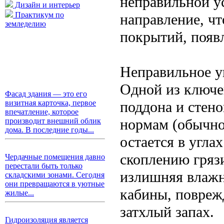
неправильной у
Дизайн и интерьер
Практикум по
направление, ч
земледелию
покрытий, появ
Неправильное у
Одной из ключе
Фасад здания — это его
поддона и стено
визитная карточка, первое
впечатление, которое
нормам (обычно 
производит внешний облик
дома. В последние годы...
остается в угла
скоплению грязи
Чердачные помещения давно
перестали быть только
излишняя влажн
складскими зонами. Сегодня
они превращаются в уютные
кабины, повреж
жилые...
затхлый запах.
Гидроизоляция является