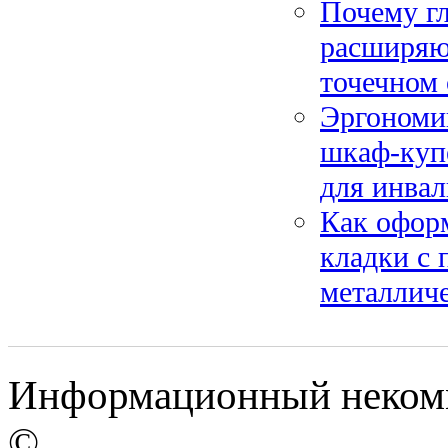
Почему г
расширяю
точечном
Эргономик
шкаф-купе
для инва
Как оформ
кладки с
металлич
Информационный некомме
©