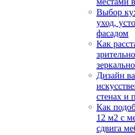
местами в
Выбор кух
уход, уст
фасадом
Как расст
зрительно
зеркально
Дизайн ва
искусстве
стенах и 
Как подо
12 м2 с м
сдвига ме