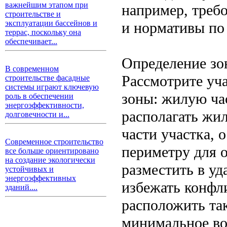
важнейшим этапом при
например, треб
строительстве и
эксплуатации бассейнов и
и нормативы по 
террас, поскольку она
обеспечивает...
Определение зон
В современном
Рассмотрите уч
строительстве фасадные
системы играют ключевую
зоны: жилую час
роль в обеспечении
энергоэффективности,
располагать жил
долговечности и...
части участка, 
Современное строительство
периметру для 
все больше ориентировано
на создание экологически
разместить в уд
устойчивых и
энергоэффективных
избежать конфл
зданий....
расположить та
минимальное воз