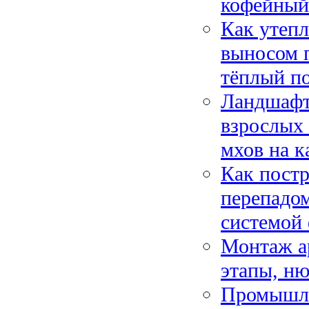
кофейный
Как утепл
выносом п
тёплый п
Ландшафтн
взрослых 
мхов на к
Как постр
перепадом
системой
Монтаж а
этапы, ню
Промышле