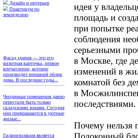
Дизайн и интерьер
идея у владель
Практикум по
земледелию
площадь и созд
при попытке ре
соблюдения нео
серьезными про
Фасад здания — это его
в Москве, где д
визитная карточка, первое
изменений в жи
впечатление, которое
производит внешний облик
комнатой без де
дома. В последние годы...
в Мосжилинспек
Чердачные помещения давно
последствиями.
перестали быть только
складскими зонами. Сегодня
они превращаются в уютные
жилые...
Почему нельзя 
Подоконный бло
Гидроизоляция является