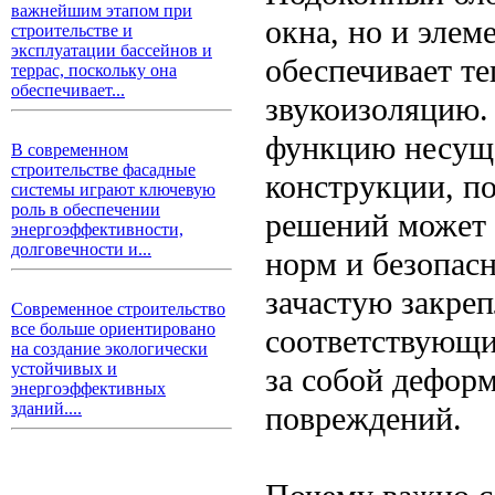
важнейшим этапом при
окна, но и элем
строительстве и
эксплуатации бассейнов и
обеспечивает те
террас, поскольку она
обеспечивает...
звукоизоляцию.
функцию несуще
В современном
строительстве фасадные
конструкции, п
системы играют ключевую
роль в обеспечении
решений может 
энергоэффективности,
долговечности и...
норм и безопасн
зачастую закреп
Современное строительство
все больше ориентировано
соответствующи
на создание экологически
устойчивых и
за собой дефор
энергоэффективных
зданий....
повреждений.