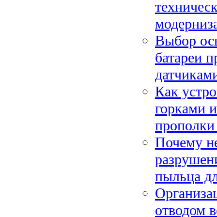
техническ
модерниз
Выбор ос
батареи п
датчикам
Как устро
горками 
прополки
Почему не
разрушен
пыльца д
Организац
отводом в