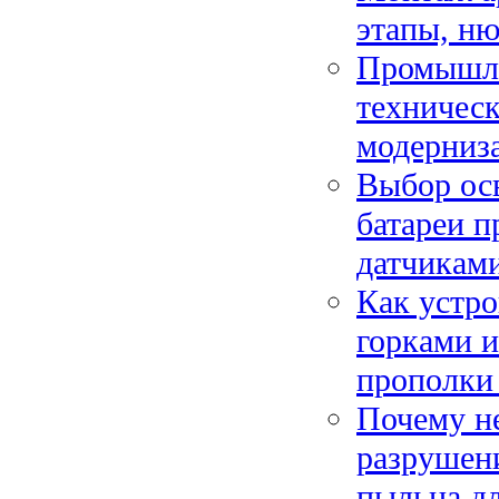
этапы, ню
Промышле
техническ
модерниз
Выбор ос
батареи п
датчикам
Как устро
горками 
прополки
Почему не
разрушен
пыльца д