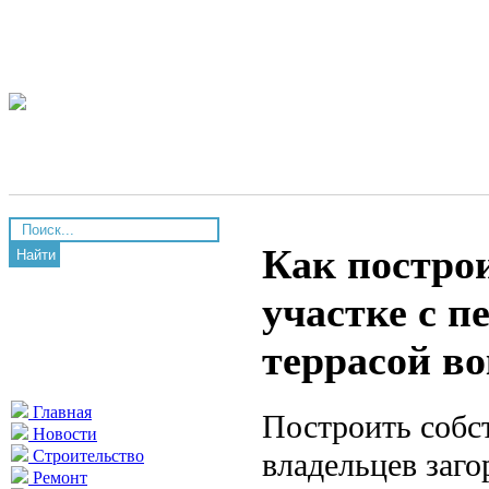
Как постро
Найти
участке с п
террасой в
Главная
Построить собс
Новости
владельцев заг
Строительство
Ремонт