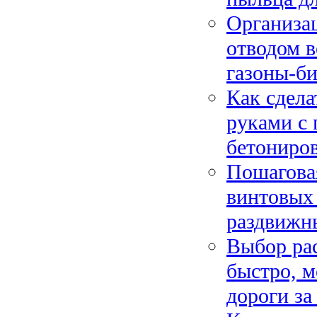
Организац
отводом в
газоны-б
Как сдела
руками с 
бетониро
Пошаговая
винтовых 
раздвижн
Выбор рас
быстро, м
дороги за