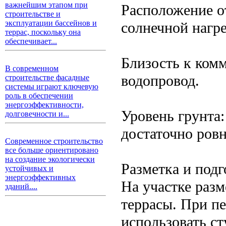
важнейшим этапом при
Расположение о
строительстве и
эксплуатации бассейнов и
солнечной нагре
террас, поскольку она
обеспечивает...
Близость к ком
В современном
водопровод.
строительстве фасадные
системы играют ключевую
роль в обеспечении
энергоэффективности,
Уровень грунта:
долговечности и...
достаточно ровн
Современное строительство
все больше ориентировано
на создание экологически
Разметка и под
устойчивых и
энергоэффективных
На участке разм
зданий....
террасы. При п
использовать с