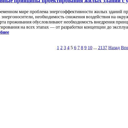
вные принципы проектирования жилых зданий с у
ременном мире проблема энергоэффективности жилых зданий при
а энергоносители, необходимость снижения воздействия на окр
рта проживания обусловливают необходимость внедрения прин
тирования на всех этапах — от разработки концепции до эксплу
бнее
1
2
3
4
5
6
7
8
9
10
...
2137
Назад
Впе