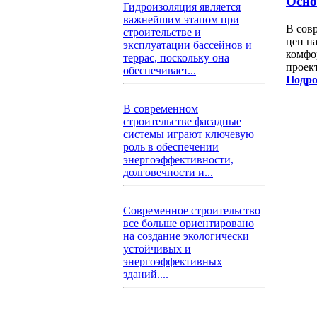
Осно
Гидроизоляция является
важнейшим этапом при
В сов
строительстве и
цен н
эксплуатации бассейнов и
комфо
террас, поскольку она
проек
обеспечивает...
Подро
В современном
строительстве фасадные
системы играют ключевую
роль в обеспечении
энергоэффективности,
долговечности и...
Современное строительство
все больше ориентировано
на создание экологически
устойчивых и
энергоэффективных
зданий....