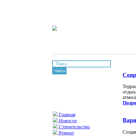
Найти
Совр
Терра
отдых
атмос
Подро
Главная
Вари
Новости
Строительство
Созда
Ремонт