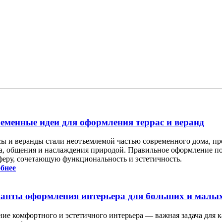
еменные идеи для оформления террас и веранд
сы и веранды стали неотъемлемой частью современного дома, пр
а, общения и наслаждения природой. Правильное оформление по
феру, сочетающую функциональность и эстетичность.
бнее
анты оформления интерьера для больших и малы
ние комфортного и эстетичного интерьера — важная задача для 