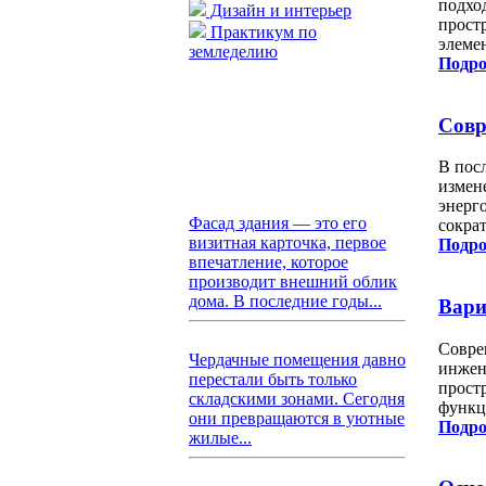
подхо
Дизайн и интерьер
прост
Практикум по
элеме
земледелию
Подро
Совр
В пос
измен
энерг
Фасад здания — это его
сократ
визитная карточка, первое
Подро
впечатление, которое
производит внешний облик
дома. В последние годы...
Вари
Совре
Чердачные помещения давно
инжен
перестали быть только
прост
складскими зонами. Сегодня
функц
они превращаются в уютные
Подро
жилые...