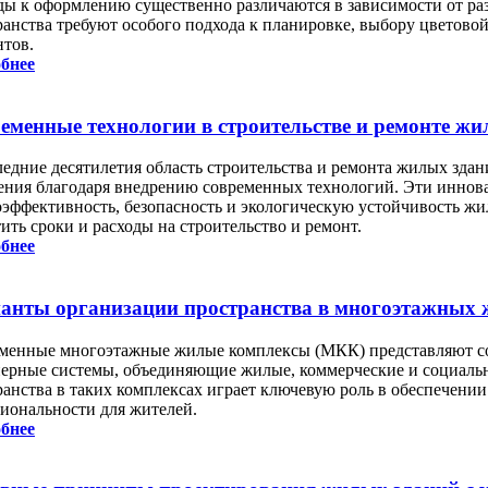
ды к оформлению существенно различаются в зависимости от ра
ранства требуют особого подхода к планировке, выбору цветово
нтов.
бнее
еменные технологии в строительстве и ремонте ж
ледние десятилетия область строительства и ремонта жилых зда
ения благодаря внедрению современных технологий. Эти иннова
оэффективность, безопасность и экологическую устойчивость жи
ить сроки и расходы на строительство и ремонт.
бнее
анты организации пространства в многоэтажных
менные многоэтажные жилые комплексы (МКК) представляют с
ерные системы, объединяющие жилые, коммерческие и социаль
ранства в таких комплексах играет ключевую роль в обеспечении
иональности для жителей.
бнее