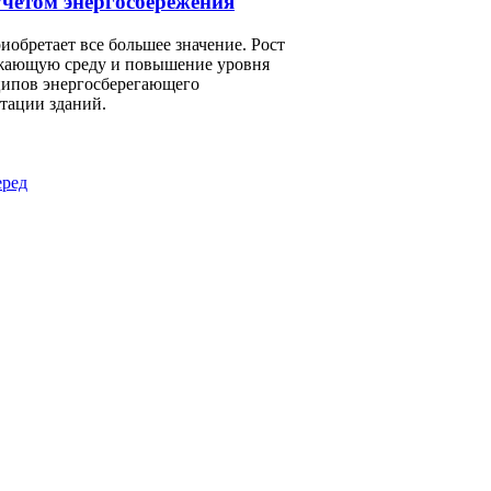
четом энергосбережения
обретает все большее значение. Рост
ужающую среду и повышение уровня
ципов энергосберегающего
атации зданий.
ред