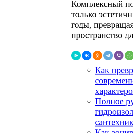
Комплексный по
только эстетичн
годы, превраща
пространство дл
Как превр
современ
характер
Полное ру
гидроизол
сантехни
Как зонир