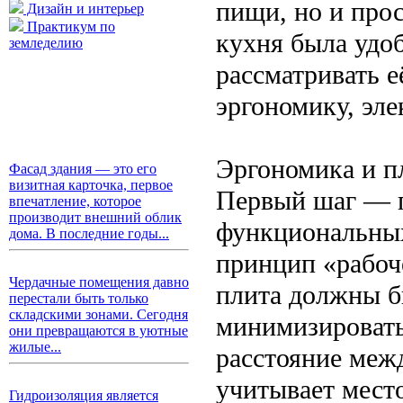
пищи, но и про
Дизайн и интерьер
Практикум по
кухня была удоб
земледелию
рассматривать е
эргономику, эле
Эргономика и п
Фасад здания — это его
визитная карточка, первое
Первый шаг — п
впечатление, которое
производит внешний облик
функциональных
дома. В последние годы...
принцип «рабоч
Чердачные помещения давно
плита должны б
перестали быть только
складскими зонами. Сегодня
минимизироват
они превращаются в уютные
жилые...
расстояние меж
учитывает место
Гидроизоляция является