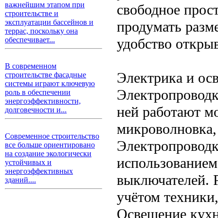
важнейшим этапом при
свободное прос
строительстве и
эксплуатации бассейнов и
продумать разм
террас, поскольку она
удобство открыв
обеспечивает...
В современном
Электрика и ос
строительстве фасадные
системы играют ключевую
Электропроводк
роль в обеспечении
энергоэффективности,
ней работают м
долговечности и...
микроволновка,
Современное строительство
Электропроводк
все больше ориентировано
на создание экологически
использованием
устойчивых и
энергоэффективных
выключателей. 
зданий....
учётом техники,
Освещение кухн