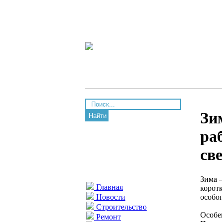
Зи
Найти
ра
св
Зима 
Главная
корот
особо
Новости
Строительство
Особе
Ремонт