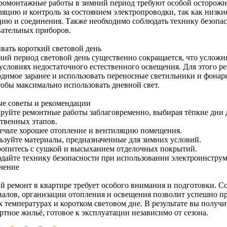
ромонтажные работы в зимний период требуют особой осторожн
ляцию и контроль за состоянием электропроводки, так как низки
цию и соединения. Также необходимо соблюдать технику безопа
вательных приборов.
вать короткий световой день
ний период световой день существенно сокращается, что усложн
 условиях недостаточного естественного освещения. Для этого р
одимое заранее и использовать переносные светильники и фонар
тобы максимально использовать дневной свет.
е советы и рекомендации
руйте ремонтные работы заблаговременно, выбирая тёпкие дни 
ственных этапов.
ечьте хорошее отопление и вентиляцию помещения.
ьзуйте материалы, предназначенные для зимних условий.
ропитесь с сушкой и высыханием отделочных покрытий.
дайте технику безопасности при использовании электроинструм
чение
й ремонт в квартире требует особого внимания и подготовки. 
иалов, организации отопления и освещения позволит успешно пр
х температурах и коротком световом дне. В результате вы получ
ртное жильё, готовое к эксплуатации независимо от сезона.