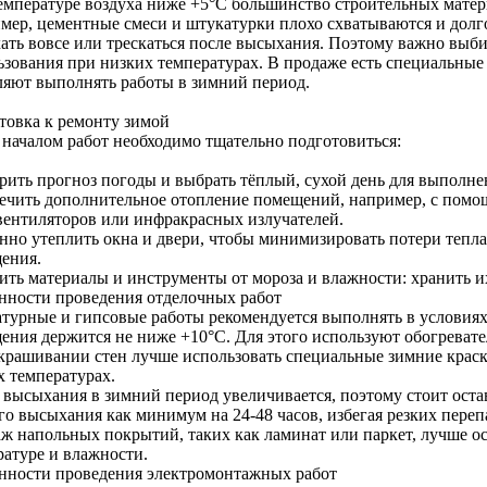
емпературе воздуха ниже +5°C большинство строительных матери
мер, цементные смеси и штукатурки плохо схватываются и долго 
ать вовсе или трескаться после высыхания. Поэтому важно выби
ьзования при низких температурах. В продаже есть специальные
ляют выполнять работы в зимний период.
товка к ремонту зимой
 началом работ необходимо тщательно подготовиться:
рить прогноз погоды и выбрать тёплый, сухой день для выполне
ечить дополнительное отопление помещений, например, с помо
вентиляторов или инфракрасных излучателей.
нно утеплить окна и двери, чтобы минимизировать потери тепла
ения.
ить материалы и инструменты от мороза и влажности: хранить 
нности проведения отделочных работ
турные и гипсовые работы рекомендуется выполнять в условиях,
ения держится не ниже +10°C. Для этого используют обогреват
крашивании стен лучше использовать специальные зимние краск
х температурах.
 высыхания в зимний период увеличивается, поэтому стоит оста
го высыхания как минимум на 24-48 часов, избегая резких переп
ж напольных покрытий, таких как ламинат или паркет, лучше о
ратуре и влажности.
нности проведения электромонтажных работ