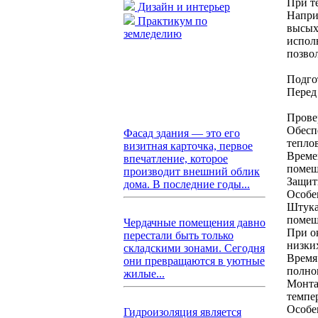
При т
Дизайн и интерьер
Напри
Практикум по
высых
земледелию
испол
позво
Подго
Перед
Прове
Обесп
Фасад здания — это его
тепло
визитная карточка, первое
Време
впечатление, которое
помещ
производит внешний облик
Защит
дома. В последние годы...
Особе
Штука
помещ
Чердачные помещения давно
При о
перестали быть только
низки
складскими зонами. Сегодня
Время
они превращаются в уютные
полно
жилые...
Монта
темпе
Особе
Гидроизоляция является