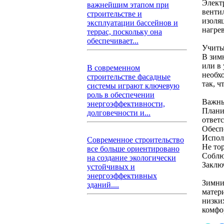
Элект
важнейшим этапом при
венти
строительстве и
изоля
эксплуатации бассейнов и
нагре
террас, поскольку она
обеспечивает...
Учиты
В зим
или в
В современном
необх
строительстве фасадные
так, ч
системы играют ключевую
роль в обеспечении
Важны
энергоэффективности,
Плани
долговечности и...
ответ
Обесп
Испол
Современное строительство
Не то
все больше ориентировано
Соблю
на создание экологически
Заклю
устойчивых и
энергоэффективных
Зимни
зданий....
матер
низки
комфо