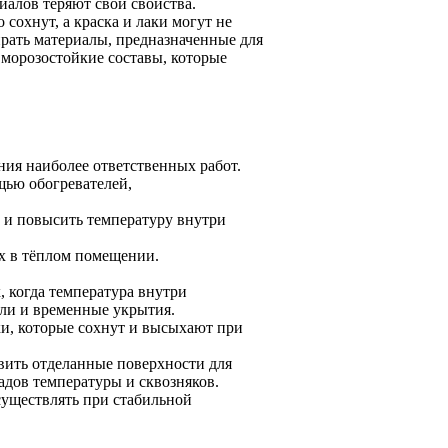
алов теряют свои свойства.
сохнут, а краска и лаки могут не
рать материалы, предназначенные для
 морозостойкие составы, которые
ния наиболее ответственных работ.
щью обогревателей,
 и повысить температуру внутри
их в тёплом помещении.
 когда температура внутри
ели и временные укрытия.
и, которые сохнут и высыхают при
вить отделанные поверхности для
адов температуры и сквозняков.
существлять при стабильной