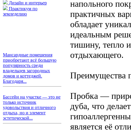
напольного пок
Дизайн и интерьер
Практикум по
практичных вар
земледелию
обладает уника
идеальным реше
тишину, тепло и
отдыхающего.
Мансардные помещения
приобретают всё большую
популярность среди
владельцев загородных
Преимущества п
домов и коттеджей.
Благодаря...
Пробка — приро
Бассейн на участке — это не
только источник
дуба, что делае
удовольствия и отличного
отдыха, но и элемент
гипоаллергенны
эстетической...
является её отл