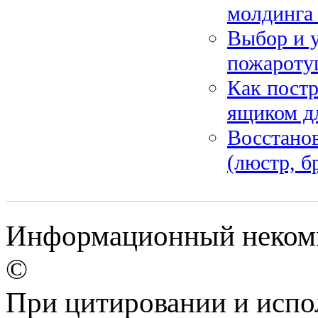
молдинга 
Выбор и 
пожаротуш
Как постр
ящиком д
Восстанов
(люстр, б
Информационный некомме
©
При цитировании и испо