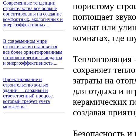
Современные тенденции
пористому стро
строительства все больше
ориентированы на создание
поглощает звук
комфортных, экологичных и
комнат или ули
энергоэффективных...
комнатах, где ш
В современном мире
строительство становится
все более ориентированным
Теплоизоляция 
на экологические стандарты
и энергоэффективность....
сохраняет тепло
затраты на ото
Проектирование и
строительство жилых
для отдыха и иг
зданий — сложный и
ответственный процесс,
керамических по
который требует учета
множества...
создавая приятн
Безопасность и