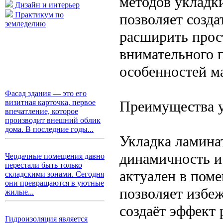
методов укладк
Дизайн и интерьер
Практикум по
позволяет созда
земледелию
расширить прос
внимательного п
особенностей м
Фасад здания — это его
Преимущества у
визитная карточка, первое
впечатление, которое
производит внешний облик
дома. В последние годы...
Укладка ламина
динамичность и
Чердачные помещения давно
перестали быть только
актуален в пом
складскими зонами. Сегодня
они превращаются в уютные
позволяет избеж
жилые...
создаёт эффект 
Гидроизоляция является