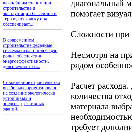
диагональный м
важнейшим этапом при
строительстве и
помогает визуа
эксплуатации бассейнов и
террас, поскольку она
обеспечивает...
Сложности при 
В современном
строительстве фасадные
системы играют ключевую
Несмотря на при
роль в обеспечении
энергоэффективности,
рядом особенно
долговечности и...
Современное строительство
Расчет расхода
все больше ориентировано
на создание экологически
количества отхо
устойчивых и
энергоэффективных
материала выбр
зданий....
необходимостью
требует дополни