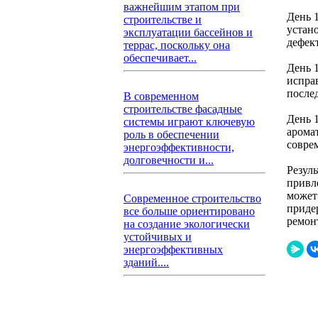
важнейшим этапом при
День 
строительстве и
устано
эксплуатации бассейнов и
дефек
террас, поскольку она
обеспечивает...
День 
испра
после
В современном
строительстве фасадные
День 
системы играют ключевую
арома
роль в обеспечении
совре
энергоэффективности,
долговечности и...
Резул
привл
может
Современное строительство
приде
все больше ориентировано
ремон
на создание экологически
устойчивых и
энергоэффективных
зданий....