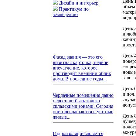
День 
Дизайн и интерьер
объем
Практикум по
матер
земледелию
водопр
День 
и люб
кабин
прост
День 
Фасад здания — это его
повер
визитная карточка, первое
совре
впечатление, которое
новые
производит внешний облик
залог
дома. В последние годы...
День 
и пол
Чердачные помещения давно
случа
перестали быть только
допус
складскими зонами. Сегодня
они превращаются в уютные
День 8
жилые...
душев
полот
аккур
Гидроизоляция является