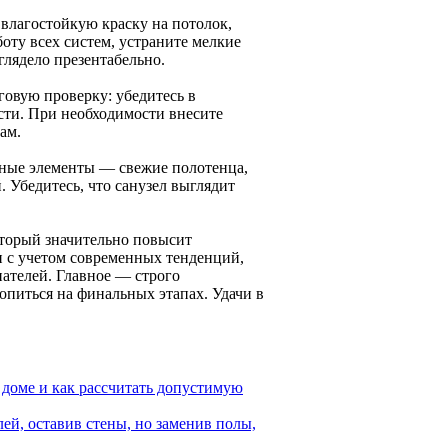
 влагостойкую краску на потолок,
оту всех систем, устраните мелкие
глядело презентабельно.
говую проверку: убедитесь в
ости. При необходимости внесите
ам.
вные элементы — свежие полотенца,
 Убедитесь, что санузел выглядит
который значительно повысит
и с учетом современных тенденций,
ателей. Главное — строго
опиться на финальных этапах. Удачи в
 доме и как рассчитать допустимую
ей, оставив стены, но заменив полы,