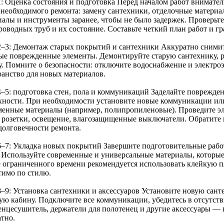
1: Оценка состояния и подготовка Перед началом работ внимател
 необходимого ремонта: замену сантехники, отделочные материа
иалы и инструменты заранее, чтобы не было задержек. Проверьте
оводных труб и их состояние. Составьте четкий план работ и гр
2–3: Демонтаж старых покрытий и сантехники Аккуратно снимит
ые поврежденные элементы. Демонтируйте старую сантехнику, р
у. Помните о безопасности: отключите водоснабжение и электро
ранство для новых материалов.
4–5: подготовка стен, пола и коммуникаций Заделайте поврежден
хности. При необходимости установите новые коммуникации или
менные материалы (например, полипропиленовые). Проведите э
 розетки, освещение, влагозащищенные выключатели. Обратите 
 долговечности ремонта.
6–7: Укладка новых покрытий Завершите подготовительные раб
. Используйте современные и универсальные материалы, которы
е ограниченного времени рекомендуется использовать клейкую п
тимо по стилю.
–9: Установка сантехники и аксессуаров Установите новую санте
ую кабину. Подключите все коммуникации, убедитесь в отсутств
енцесушитель, держатели для полотенец и другие аксессуары —
атно.