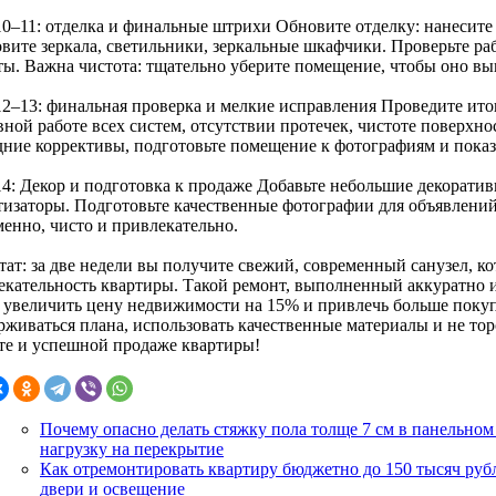
10–11: отделка и финальные штрихи Обновите отделку: нанесите
вите зеркала, светильники, зеркальные шкафчики. Проверьте раб
ты. Важна чистота: тщательно уберите помещение, чтобы оно вы
12–13: финальная проверка и мелкие исправления Проведите ито
вной работе всех систем, отсутствии протечек, чистоте поверхн
дние коррективы, подготовьте помещение к фотографиям и показ
14: Декор и подготовка к продаже Добавьте небольшие декорати
тизаторы. Подготовьте качественные фотографии для объявлений.
менно, чисто и привлекательно.
ьтат: за две недели вы получите свежий, современный санузел, 
екательность квартиры. Такой ремонт, выполненный аккуратно 
 увеличить цену недвижимости на 15% и привлечь больше покуп
рживаться плана, использовать качественные материалы и не тор
те и успешной продаже квартиры!
Почему опасно делать стяжку пола толще 7 см в панельном
нагрузку на перекрытие
Как отремонтировать квартиру бюджетно до 150 тысяч рубл
двери и освещение