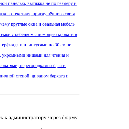
чной панелью, вытяжка не по размеру и
ягкого текстиля, приглушённого света
чему круглые окна и овальная мебель
семьи с ребёнком с помощью кровати в
терфилд» и плинтусами по 30 см не
и, укромными нишами для чтения и
роватями, перегородками-сёдзи и
рпичной стеной, диваном бархата и
сь к администратору через форму