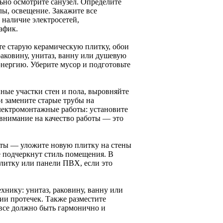
ьно осмотрите санузел. Определите
лы, освещение. Закажите все
 наличие электросетей,
афик.
е старую керамическую плитку, обои
аковину, унитаз, ванну или душевую
энергию. Уберите мусор и подготовьте
ные участки стен и пола, выровняйте
 замените старые трубы на
лектромонтажные работы: установите
внимание на качество работы — это
оты — уложите новую плитку на стены
е подчеркнут стиль помещения. В
литку или панели ПВХ, если это
хнику: унитаз, раковину, ванну или
ии протечек. Также разместите
 все должно быть гармонично и