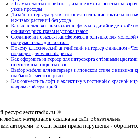
20 самых частых ошибок в дизайне кухни: розетки за варо
узкие проходы
Дизайн интерьера для выгорания: сочетание тактильного м
и живых растений без ухода
Как использовать психологию формы в дизайне детской: по
снижают риск травм и успокаивают
Создание интерьера-трансформера в однушке для молодой 
подиуме и складного стола
Почему классический английский интерьер с диваном «Чес
подходит для малогабаритки
Как оформить интерьер для интроверта с тёмными цветам
отсутствием открытых зон
Выбор мебели для интерьера в японском стиле с низкими к
икебаной вместо картин
Как совместить лофт и эклектику в гостиной с красной ки
ковром с абстракцией
ресурс sectorradio.ru ©
 любых материалов ссылка на сайт обязательна
ими авторами, и если ваши права нарушены - обратите