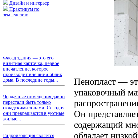
Дизайн и интерьер
Практикум по
земледелию
Фасад здания — это его
визитная карточка, первое
впечатление, которое
производит внешний облик
Пенопласт — эт
дома. В последние годы...
упаковочный ма
Чердачные помещения давно
распространени
перестали быть только
складскими зонами. Сегодня
Он представляе
они превращаются в уютные
жилые...
содержащий мно
обладает низко
Гидроизоляция является