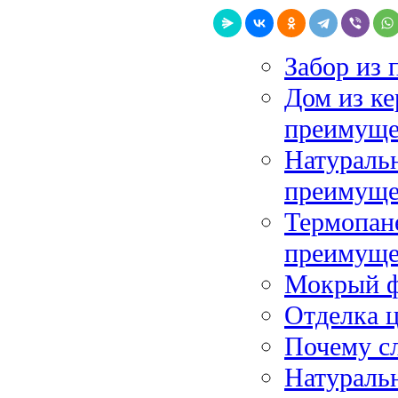
Забор из 
Дом из ке
преимуще
Натуральн
преимуще
Термопане
преимуще
Мокрый ф
Отделка ц
Почему с
Натуральн