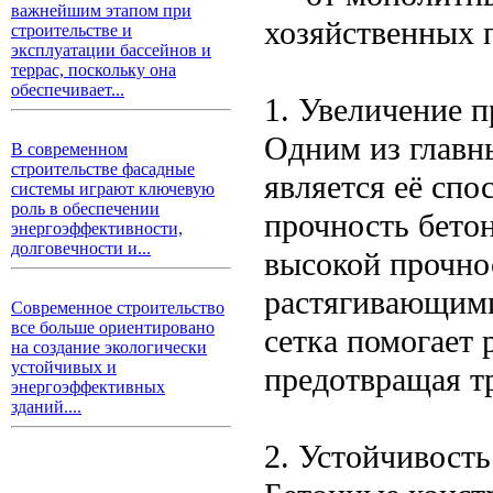
важнейшим этапом при
хозяйственных 
строительстве и
эксплуатации бассейнов и
террас, поскольку она
обеспечивает...
1. Увеличение 
Одним из главн
В современном
строительстве фасадные
является её спо
системы играют ключевую
роль в обеспечении
прочность бетон
энергоэффективности,
долговечности и...
высокой прочнос
растягивающими
Современное строительство
все больше ориентировано
сетка помогает 
на создание экологически
устойчивых и
предотвращая т
энергоэффективных
зданий....
2. Устойчивост