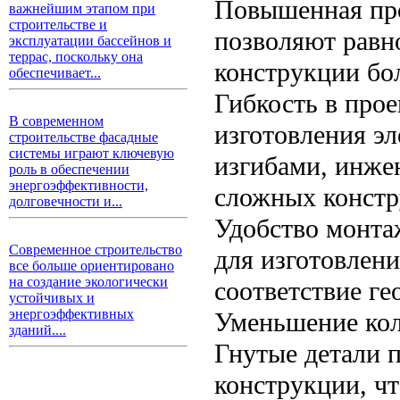
Повышенная про
важнейшим этапом при
строительстве и
позволяют равно
эксплуатации бассейнов и
террас, поскольку она
конструкции бо
обеспечивает...
Гибкость в про
В современном
изготовления э
строительстве фасадные
системы играют ключевую
изгибами, инже
роль в обеспечении
энергоэффективности,
сложных констр
долговечности и...
Удобство монта
Современное строительство
для изготовлени
все больше ориентировано
на создание экологически
соответствие ге
устойчивых и
энергоэффективных
Уменьшение кол
зданий....
Гнутые детали 
конструкции, ч