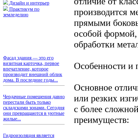
отличие от кла
Дизайн и интерьер
Практикум по
производится м
земледелию
прямыми боковы
особой формой,
обработки мета
Фасад здания — это его
Особенности и 
визитная карточка, первое
впечатление, которое
производит внешний облик
дома. В последние годы...
Основное отлич
или резких изги
Чердачные помещения давно
перестали быть только
с более сложной
складскими зонами. Сегодня
они превращаются в уютные
преимуществ:
жилые...
Гидроизоляция является