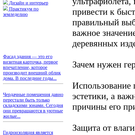
ультрафиолета, 
Дизайн и интерьер
Практикум по
привести к быс
земледелию
правильный выб
важное значение
деревянных изд
Фасад здания — это его
Зачем нужен ге
визитная карточка, первое
впечатление, которое
производит внешний облик
дома. В последние годы...
Использование 
эстетики, а ва
Чердачные помещения давно
перестали быть только
причины его пр
складскими зонами. Сегодня
они превращаются в уютные
жилые...
Защита от влаг
Гидроизоляция является