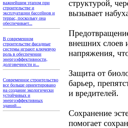
структурой, чер
важнейшим этапом при
строительстве и
вызывает набуха
эксплуатации бассейнов и
террас, поскольку она
обеспечивает...
Предотвращение
В современном
внешних слоев 
строительстве фасадные
системы играют ключевую
напряжения, чт
роль в обеспечении
энергоэффективности,
долговечности и...
Защита от биол
Современное строительство
барьер, препят
все больше ориентировано
на создание экологически
и вредителей.
устойчивых и
энергоэффективных
зданий....
Сохранение эст
помогает сохра