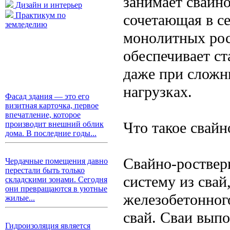
занимает свайн
Дизайн и интерьер
Практикум по
сочетающая в с
земледелию
монолитных рос
обеспечивает ст
даже при сложн
нагрузках.
Фасад здания — это его
визитная карточка, первое
впечатление, которое
Что такое свай
производит внешний облик
дома. В последние годы...
Свайно-роствер
Чердачные помещения давно
перестали быть только
систему из свай
складскими зонами. Сегодня
они превращаются в уютные
железобетонног
жилые...
свай. Сваи вып
Гидроизоляция является