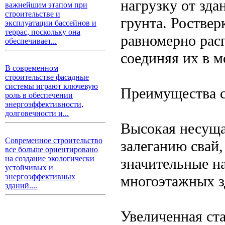
нагрузку от зда
важнейшим этапом при
строительстве и
грунта. Роствер
эксплуатации бассейнов и
террас, поскольку она
равномерно расп
обеспечивает...
соединяя их в 
В современном
строительстве фасадные
системы играют ключевую
Преимущества с
роль в обеспечении
энергоэффективности,
долговечности и...
Высокая несуща
Современное строительство
залеганию свай
все больше ориентировано
на создание экологически
значительные на
устойчивых и
энергоэффективных
многоэтажных з
зданий....
Увеличенная ста