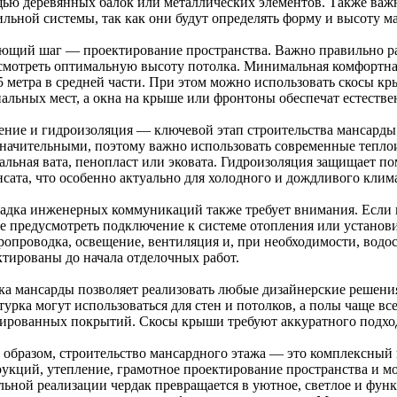
ью деревянных балок или металлических элементов. Также важ
ильной системы, так как они будут определять форму и высоту м
ющий шаг — проектирование пространства. Важно правильно р
смотреть оптимальную высоту потолка. Минимальная комфортна
,5 метра в средней части. При этом можно использовать скосы к
пальных мест, а окна на крыше или фронтоны обеспечат естестве
ение и гидроизоляция — ключевой этап строительства мансарды
значительными, поэтому важно использовать современные тепло
альная вата, пенопласт или эковата. Гидроизоляция защищает по
нсата, что особенно актуально для холодного и дождливого клима
адка инженерных коммуникаций также требует внимания. Если п
ее предусмотреть подключение к системе отопления или установ
ропроводка, освещение, вентиляция и, при необходимости, вод
ктированы до начала отделочных работ.
ка мансарды позволяет реализовать любые дизайнерские решения
турка могут использоваться для стен и потолков, а полы чаще в
ированных покрытий. Скосы крыши требуют аккуратного подхода
 образом, строительство мансардного этажа — это комплексный
рукций, утепление, грамотное проектирование пространства и 
льной реализации чердак превращается в уютное, светлое и фу