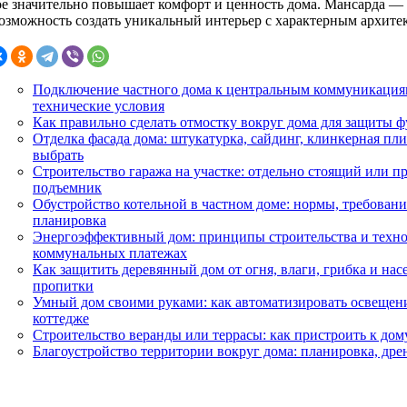
ое значительно повышает комфорт и ценность дома. Мансарда — э
возможность создать уникальный интерьер с характерным архите
Подключение частного дома к центральным коммуникациям
технические условия
Как правильно сделать отмостку вокруг дома для защиты 
Отделка фасада дома: штукатурка, сайдинг, клинкерная пл
выбрать
Строительство гаража на участке: отдельно стоящий или п
подъемник
Обустройство котельной в частном доме: нормы, требовани
планировка
Энергоэффективный дом: принципы строительства и техно
коммунальных платежах
Как защитить деревянный дом от огня, влаги, грибка и нас
пропитки
Умный дом своими руками: как автоматизировать освещени
коттедже
Строительство веранды или террасы: как пристроить к дом
Благоустройство территории вокруг дома: планировка, др