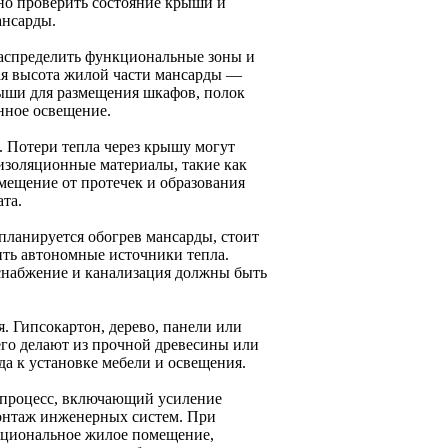
но проверить состояние крыши и
ансарды.
аспределить функциональные зоны и
я высота жилой части мансарды —
рыши для размещения шкафов, полок
нное освещение.
. Потери тепла через крышу могут
изоляционные материалы, такие как
мещение от протечек и образования
та.
ланируется обогрев мансарды, стоит
ить автономные источники тепла.
оснабжение и канализация должны быть
. Гипсокартон, дерево, панели или
сего делают из прочной древесины или
 к установке мебели и освещения.
 процесс, включающий усиление
монтаж инженерных систем. При
нкциональное жилое помещение,