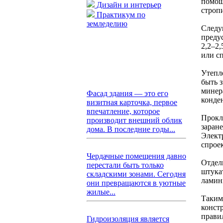
помощ
Дизайн и интерьер
строп
Практикум по
земледелию
Следу
преду
2,2–2
или с
Утепл
быть 
минер
Фасад здания — это его
конде
визитная карточка, первое
впечатление, которое
Прокл
производит внешний облик
заран
дома. В последние годы...
Элект
спрое
Чердачные помещения давно
Отдел
перестали быть только
штука
складскими зонами. Сегодня
ламин
они превращаются в уютные
жилые...
Таким
конст
прави
Гидроизоляция является