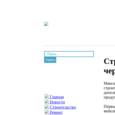
Ст
Найти
че
Манса
строи
допол
Главная
проду
Новости
Первы
Строительство
мебел
Ремонт