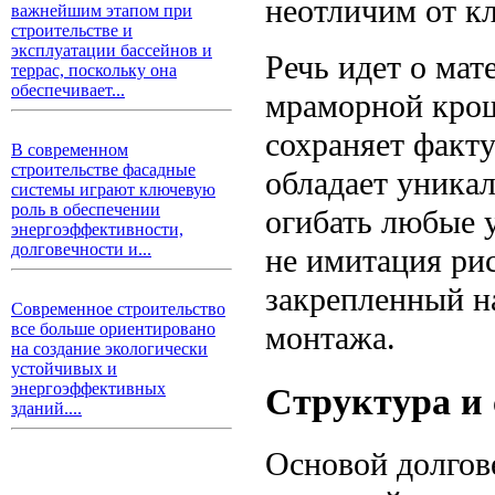
неотличим от кл
важнейшим этапом при
строительстве и
эксплуатации бассейнов и
Речь идет о мат
террас, поскольку она
обеспечивает...
мраморной крош
сохраняет факт
В современном
строительстве фасадные
обладает уника
системы играют ключевую
роль в обеспечении
огибать любые 
энергоэффективности,
долговечности и...
не имитация ри
закрепленный н
Современное строительство
монтажа.
все больше ориентировано
на создание экологически
устойчивых и
энергоэффективных
Структура и 
зданий....
Основой долгов