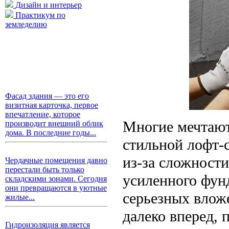
Дизайн и интерьер
Практикум по
земледелию
Фасад здания — это его
визитная карточка, первое
впечатление, которое
Многие мечтают
производит внешний облик
дома. В последние годы...
стильной лофт-с
из-за сложности
Чердачные помещения давно
перестали быть только
усиленного фун
складскими зонами. Сегодня
они превращаются в уютные
серьезных влож
жилые...
далеко вперед, 
Гидроизоляция является