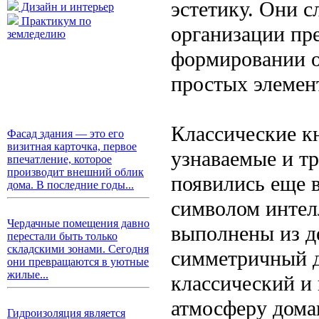
эстетику. Они с
Дизайн и интерьер
Практикум по
организации пре
земледелию
формировании о
простых элемен
Классические к
Фасад здания — это его
визитная карточка, первое
узнаваемые и т
впечатление, которое
производит внешний облик
появились еще в
дома. В последние годы...
символом интелл
Чердачные помещения давно
выполнены из д
перестали быть только
складскими зонами. Сегодня
симметричный д
они превращаются в уютные
жилые...
классический и
атмосферу дома
Гидроизоляция является