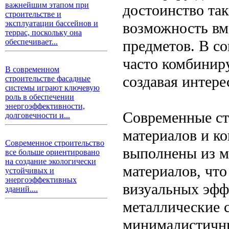
важнейшим этапом при
достоинство та
строительстве и
эксплуатации бассейнов и
возможность вм
террас, поскольку она
предметов. В с
обеспечивает...
часто комбинир
В современном
создавая интере
строительстве фасадные
системы играют ключевую
роль в обеспечении
энергоэффективности,
Современные ст
долговечности и...
материалов и к
Современное строительство
выполнены из м
все больше ориентировано
на создание экологически
материалов, что
устойчивых и
энергоэффективных
визуальных эфф
зданий....
металлические 
минималистичны