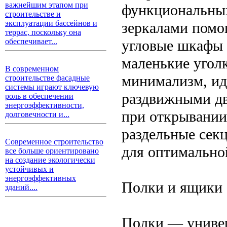
важнейшим этапом при
функциональны
строительстве и
эксплуатации бассейнов и
зеркалами помог
террас, поскольку она
угловые шкафы 
обеспечивает...
маленькие уголк
В современном
минимализм, ид
строительстве фасадные
системы играют ключевую
раздвижными дв
роль в обеспечении
энергоэффективности,
при открывании
долговечности и...
раздельные сек
Современное строительство
для оптимально
все больше ориентировано
на создание экологически
устойчивых и
энергоэффективных
Полки и ящики
зданий....
Полки — универ