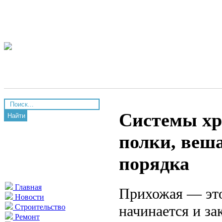
Системы хр
Найти
полки, веш
порядка
Главная
Прихожая — это 
Новости
начинается и за
Строительство
Ремонт