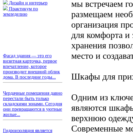
мы встречаем г
Дизайн и интерьер
Практикум по
размещаем необ
земледелию
организация пр
для комфорта и
хранения позво
место и создава
Фасад здания — это его
визитная карточка, первое
впечатление, которое
производит внешний облик
Шкафы для при
дома. В последние годы...
Чердачные помещения давно
Одним из ключе
перестали быть только
складскими зонами. Сегодня
являются шкафы
они превращаются в уютные
жилые...
верхнюю одежду,
Современные мо
Гидроизоляция является