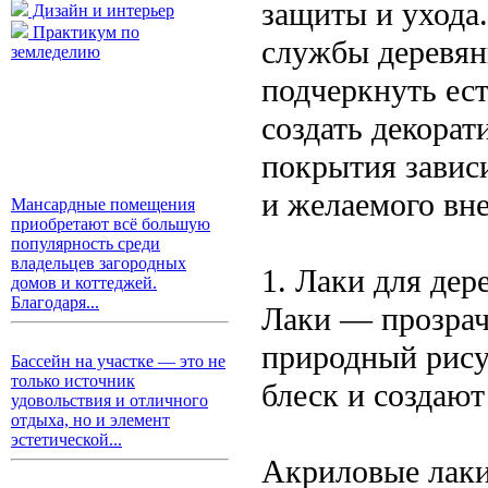
защиты и ухода.
Дизайн и интерьер
Практикум по
службы деревян
земледелию
подчеркнуть ест
создать декора
покрытия зависи
и желаемого вн
Мансардные помещения
приобретают всё большую
популярность среди
владельцев загородных
1. Лаки для дер
домов и коттеджей.
Благодаря...
Лаки — прозрач
природный рису
Бассейн на участке — это не
только источник
блеск и создаю
удовольствия и отличного
отдыха, но и элемент
эстетической...
Акриловые лаки: