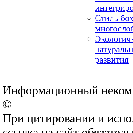
интегриро
Стиль бох
многосло
Экологичн
натураль
развития
Информационный некомме
©
При цитировании и испо
ссылка на сайт обязатель