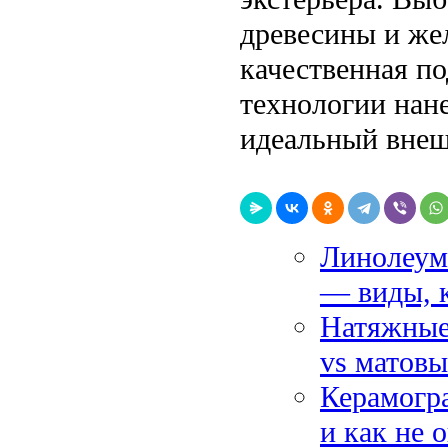
древесины и жел
качественная п
технологии нан
идеальный внеш
Линолеум
— виды, к
Натяжные 
vs матовы
Керамогра
и как не 