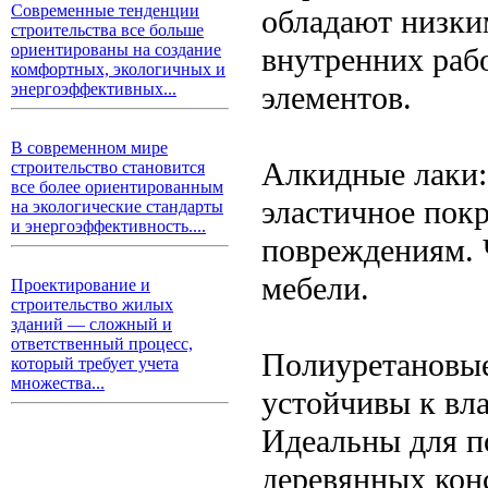
Современные тенденции
обладают низки
строительства все больше
ориентированы на создание
внутренних рабо
комфортных, экологичных и
элементов.
энергоэффективных...
В современном мире
Алкидные лаки:
строительство становится
все более ориентированным
эластичное пок
на экологические стандарты
и энергоэффективность....
повреждениям. 
мебели.
Проектирование и
строительство жилых
зданий — сложный и
ответственный процесс,
Полиуретановые
который требует учета
множества...
устойчивы к вл
Идеальны для п
деревянных кон