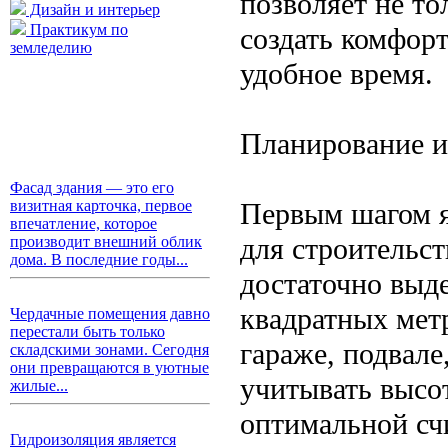
позволяет не то
Дизайн и интерьер
Практикум по
создать комфор
земледелию
удобное время.
Планирование и
Фасад здания — это его
Первым шагом я
визитная карточка, первое
впечатление, которое
для строительс
производит внешний облик
дома. В последние годы...
достаточно выд
квадратных метр
Чердачные помещения давно
перестали быть только
гараже, подвале
складскими зонами. Сегодня
они превращаются в уютные
учитывать высо
жилые...
оптимальной счи
Гидроизоляция является