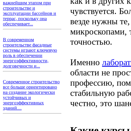
как и в других 
важнейшим этапом при
строительстве и
чувствуется. Б
эксплуатации бассейнов и
террас, поскольку она
везде нужны те,
обеспечивает...
микроскопами, т
точностью.
В современном
строительстве фасадные
системы играют ключевую
роль в обеспечении
Именно
лаборат
энергоэффективности,
долговечности и...
области не прос
профессию, пом
Современное строительство
все больше ориентировано
стабильную рабо
на создание экологически
устойчивых и
честно, это шан
энергоэффективных
зданий....
Какие курсы