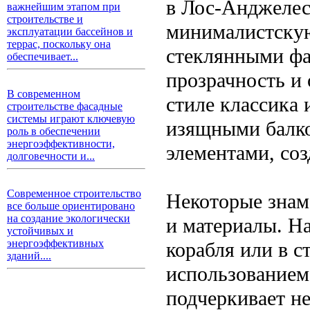
в Лос-Анджелес
важнейшим этапом при
строительстве и
минималистскую
эксплуатации бассейнов и
террас, поскольку она
стеклянными ф
обеспечивает...
прозрачность и 
В современном
стиле классика
строительстве фасадные
системы играют ключевую
изящными балко
роль в обеспечении
энергоэффективности,
элементами, со
долговечности и...
Современное строительство
Некоторые зна
все больше ориентировано
на создание экологически
и материалы. Н
устойчивых и
энергоэффективных
корабля или в с
зданий....
использованием 
подчеркивает не