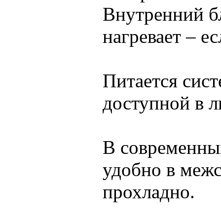
Внутренний бл
нагревает – е
Питается сист
доступной в л
В современных
удобно в межс
прохладно.