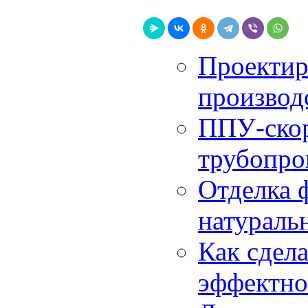
Проектир
производ
ППУ-скор
трубопро
Отделка ф
натураль
Как сдел
эффектно