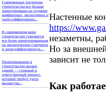
Современные тенденции
строительства все больше
ориентированы на создание
Настенные кон
комфортных, экологичных и
энергоэффективных...
https://www.ga
В современном мире
незаметны, ра
строительство становится
все более ориентированным
на экологические стандарты
Но за внешней
и энергоэффективность....
зависит не то
Проектирование и
строительство жилых
зданий — сложный и
ответственный процесс,
который требует учета
Как работае
множества...