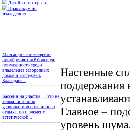
Дизайн и интерьер
Практикум по
земледелию
Мансардные помещения
приобретают всё большую
популярность среди
Настенные спл
владельцев загородных
домов и коттеджей.
Благодаря...
поддержания 
устанавливают
Бассейн на участке — это не
только источник
удовольствия и отличного
Главное – под
отдыха, но и элемент
эстетической...
уровень шума