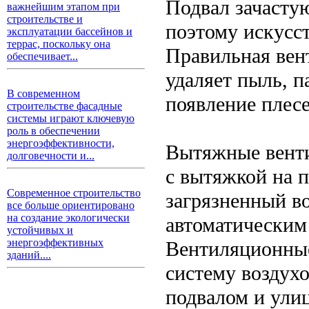
Подвал зачасту
важнейшим этапом при
строительстве и
поэтому искусс
эксплуатации бассейнов и
террас, поскольку она
Правильная вен
обеспечивает...
удаляет пыль, п
В современном
появление плесе
строительстве фасадные
системы играют ключевую
роль в обеспечении
энергоэффективности,
Вытяжные венти
долговечности и...
с вытяжкой на п
Современное строительство
загрязненный в
все больше ориентировано
на создание экологически
автоматическим
устойчивых и
энергоэффективных
Вентиляционные
зданий....
систему воздух
подвалом и ули