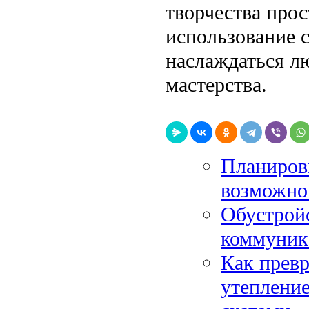
творчества про
использование 
наслаждаться л
мастерства.
Планиров
возможнос
Обустройс
коммуник
Как превр
утепление