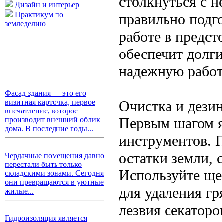
столкнуться с 
Дизайн и интерьер
Практикум по
правильно подг
земледелию
работе в предст
обеспечит долг
надежную работ
Фасад здания — это его
Очистка и дези
визитная карточка, первое
впечатление, которое
Первым шагом я
производит внешний облик
дома. В последние годы...
инструментов. П
остатки земли, 
Чердачные помещения давно
перестали быть только
Используйте ще
складскими зонами. Сегодня
они превращаются в уютные
для удаления гр
жилые...
лезвия секаторо
Гидроизоляция является