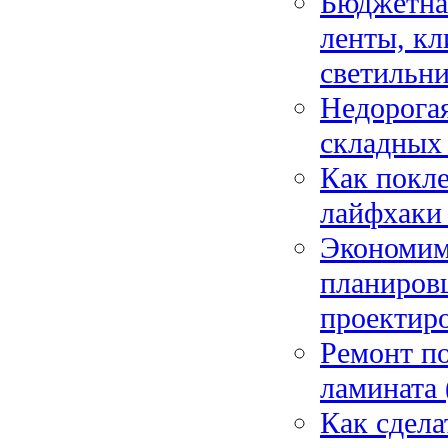
Бюджетная
ленты, к
светильн
Недорогая
складных
Как покле
лайфхаки
Экономим 
планиров
проектир
Ремонт по
ламината 
Как сдела