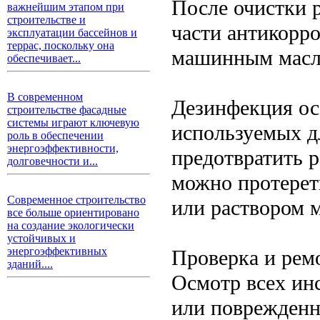
После очистки 
важнейшим этапом при
строительстве и
части антикорр
эксплуатации бассейнов и
террас, поскольку она
машинным масл
обеспечивает...
В современном
Дезинфекция ос
строительстве фасадные
системы играют ключевую
используемых д
роль в обеспечении
энергоэффективности,
предотвратить р
долговечности и...
можно протерет
Современное строительство
или раствором 
все больше ориентировано
на создание экологически
устойчивых и
энергоэффективных
Проверка и рем
зданий....
Осмотр всех ин
или поврежденн