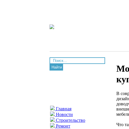
Мо
Найти
ку
В сов
дизай
довод
Главная
внешн
мебел
Новости
Строительство
Что т
Ремонт