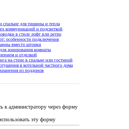
и спальне для тишины и тепла
сех коммуникаций и подсветкой
оводки в стиле лофт или ретро
орт: особенности подключения
ванны вместо шторки
 для зонирования комнаты
лением и отделкой
га на стене в спальне или гостиной
отушения в котельной частного дома
 хранения из поддонов
сь к администратору через форму
 использовать эту форму