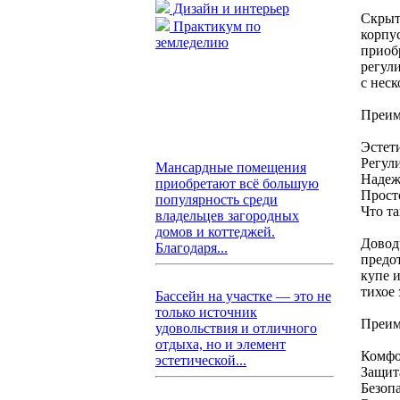
Дизайн и интерьер
Скрыт
Практикум по
корпу
земледелию
приоб
регул
с нес
Преим
Эстет
Регул
Мансардные помещения
Надеж
приобретают всё большую
Прост
популярность среди
Что т
владельцев загородных
домов и коттеджей.
Довод
Благодаря...
предо
купе 
тихое 
Бассейн на участке — это не
только источник
Преим
удовольствия и отличного
отдыха, но и элемент
Комфо
эстетической...
Защита
Безоп