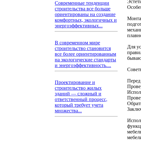
Эстети
Современные тенденции
Особе
строительства все больше
ориентированы на создание
Монта
комфортных, экологичных и
подго
энергоэффективных...
механ
плавн
В современном мире
Для у
строительство становится
прави
все более ориентированным
бываю
на экологические стандарты
и энергоэффективность....
Совет
Перед
Проектирование и
Прове
строительство жилых
Испол
зданий — сложный и
Прове
ответственный процесс,
Обрат
который требует учета
Заклю
множества...
Испол
функц
мебел
мебел