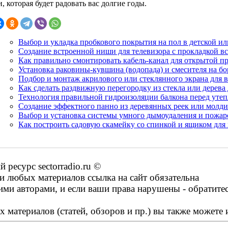
, которая будет радовать вас долгие годы.
Выбор и укладка пробкового покрытия на пол в детской ил
Создание встроенной ниши для телевизора с прокладкой в
Как правильно смонтировать кабель-канал для открытой пр
Установка раковины-кувшина (водопада) и смесителя на б
Подбор и монтаж акрилового или стеклянного экрана для 
Как сделать раздвижную перегородку из стекла или дерева
Технология правильной гидроизоляции балкона перед утеп
Создание эффектного панно из деревянных реек или молдин
Выбор и установка системы умного дымоудаления и пожар
Как построить садовую скамейку со спинкой и ящиком для
ресурс sectorradio.ru ©
 любых материалов ссылка на сайт обязательна
ими авторами, и если ваши права нарушены - обратите
 материалов (статей, обзоров и пр.) вы также можете