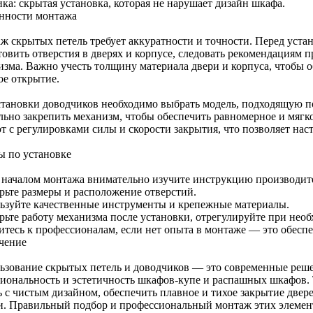
ка: скрытая установка, которая не нарушает дизайн шкафа.
нности монтажа
ж скрытых петель требует аккуратности и точности. Перед уста
товить отверстия в дверях и корпусе, следовать рекомендациям 
изма. Важно учесть толщину материала двери и корпуса, чтобы 
ое открытие.
становки доводчиков необходимо выбрать модель, подходящую по 
льно закрепить механизм, чтобы обеспечить равномерное и мяг
т с регулировками силы и скорости закрытия, что позволяет нас
ы по установке
 началом монтажа внимательно изучите инструкцию производит
рьте размеры и расположение отверстий.
ьзуйте качественные инструменты и крепежные материалы.
рьте работу механизма после установки, отрегулируйте при необ
итесь к профессионалам, если нет опыта в монтаже — это обеспе
чение
ьзование скрытых петель и доводчиков — это современные реш
иональность и эстетичность шкафов-купе и распашных шкафов. 
ь с чистым дизайном, обеспечить плавное и тихое закрытие двер
и. Правильный подбор и профессиональный монтаж этих элемен