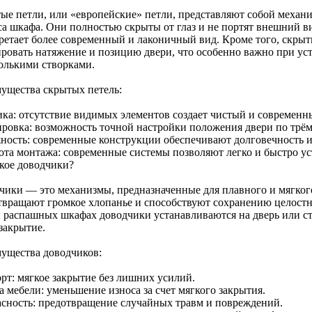
ые петли, или «европейские» петли, представляют собой механ
са шкафа. Они полностью скрыты от глаз и не портят внешний ви
ретает более современный и лаконичный вид. Кроме того, скрыт
ировать натяжение и позицию двери, что особенно важно при ус
колькими створками.
ущества скрытых петель:
ика: отсутствие видимых элементов создает чистый и современн
ировка: возможность точной настройки положения двери по трём
ность: современные конструкции обеспечивают долговечность и
ота монтажа: современные системы позволяют легко и быстро ус
акое доводчики?
чики — это механизмы, предназначенные для плавного и мягког
твращают громкое хлопанье и способствуют сохранению целостн
и распашных шкафах доводчики устанавливаются на дверь или ст
закрытие.
ущества доводчиков:
рт: мягкое закрытие без лишних усилий.
 мебели: уменьшение износа за счет мягкого закрытия.
асность: предотвращение случайных травм и повреждений.