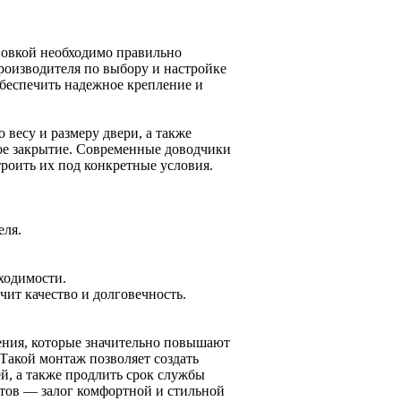
новкой необходимо правильно
производителя по выбору и настройке
обеспечить надежное крепление и
весу и размеру двери, а также
кое закрытие. Современные доводчики
троить их под конкретные условия.
еля.
ходимости.
чит качество и долговечность.
ения, которые значительно повышают
Такой монтаж позволяет создать
ей, а также продлить срок службы
тов — залог комфортной и стильной