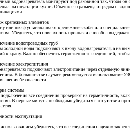
чный водонагреватель монтируют под раковиной так, чтобы он 
мешал эксплуатации кухни. Обычно его размещают рядом с вод
никациями.
ж крепежных элементов
ену или шкаф устанавливают крепежные скобы или специальные 
ства. Убедитесь, что поверхность прочная и способна выдержать
ючение водопроводных труб
ы холодной воды подключают к входу водонагревателя, а на вых
ий к крану. Важно обеспечить герметичность соединений, чтобы
ючение электропитания
онагревателю подключают электропитание через отдельную лин
лением. В большинстве случаев рекомендуется использование УЗ
овышения безопасности.
рка системы
 подключения все соединения проверяют на герметичность, вкл
йство. В первые минуты необходимо убедиться в отсутствии про
ателя.
нности эксплуатации
 использованием убедитесь, что все соединения надежно закреп