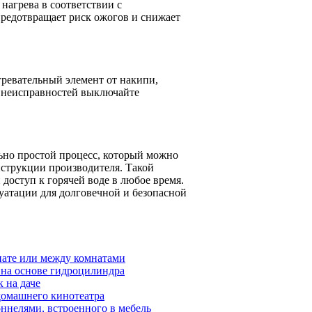
нагрева в соответствии с
предотвращает риск ожогов и снижает
гревательный элемент от накипи,
и неисправностей выключайте
ьно простой процесс, который можно
нструкции производителя. Такой
доступ к горячей воде в любое время.
уатации для долговечной и безопасной
нате или между комнатами
 на основе гидроцилиндра
 на даче
 домашнего кинотеатра
оннелями, встроенного в мебель