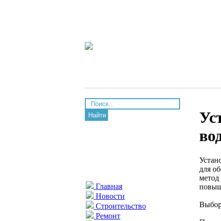
Ус
Найти
во
Устан
для о
метод
Главная
повыш
Новости
Выбор
Строительство
Ремонт