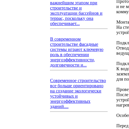
Прото
важнейшим этапом при
и не 
строительстве и
комму
эксплуатации бассейнов и
террас, поскольку она
Монта
обеспечивает...
На ст
устрой
В современном
Подкл
строительстве фасадные
Отвод
системы играют ключевую
ведущ
роль в обеспечении
энергоэффективности,
Подкл
долговечности и...
К вод
зазем
для п
Современное строительство
все больше ориентировано
Прове
на создание экологически
После
устойчивых и
устро
энергоэффективных
нагрев
зданий....
Особе
Перед