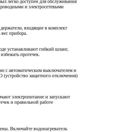
был легко доступен для обслуживания
опроводными и электросетевыми
держатели, входящие в комплект
 вес прибора.
оде устанавливают гибкий шланг,
 избежать протечек.
ию с автоматическим выключателем и
О (устройство защитного отключения)
ючают электропитание и запускают
течек и правильной работе
лены. Включайте водонагреватель