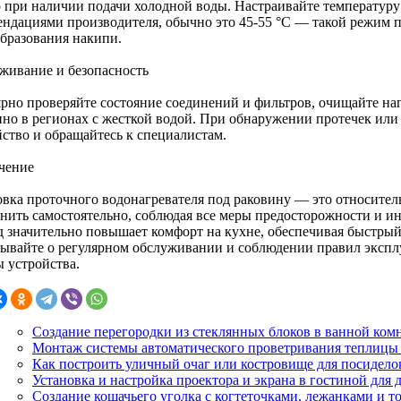
о при наличии подачи холодной воды. Настраивайте температуру 
ендациями производителя, обычно это 45-55 °C — такой режим 
образования накипи.
живание и безопасность
ярно проверяйте состояние соединений и фильтров, очищайте на
нно в регионах с жесткой водой. При обнаружении протечек ил
йство и обращайтесь к специалистам.
чение
овка проточного водонагревателя под раковину — это относител
нить самостоятельно, соблюдая все меры предосторожности и и
д значительно повышает комфорт на кухне, обеспечивая быстрый 
бывайте о регулярном обслуживании и соблюдении правил экспл
ы устройства.
Создание перегородки из стеклянных блоков в ванной ком
Монтаж системы автоматического проветривания теплицы
Как построить уличный очаг или костровище для посиделок
Установка и настройка проектора и экрана в гостиной для
Создание кошачьего уголка с когтеточками, лежанками и т