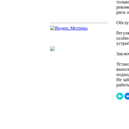
тольк
реком
риск 
Обслу
Регул
особе
устро
Заклю
Устан
выпол
подхо
Не за
работ