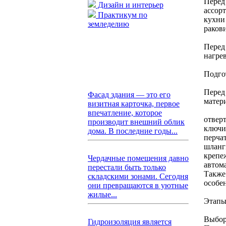
Перед
Дизайн и интерьер
ассор
Практикум по
кухни
земледелию
раков
Перед
нагрев
Подго
Перед
Фасад здания — это его
матер
визитная карточка, первое
впечатление, которое
отверт
производит внешний облик
ключи
дома. В последние годы...
перча
шланг
крепе
Чердачные помещения давно
автом
перестали быть только
Также
складскими зонами. Сегодня
особе
они превращаются в уютные
жилые...
Этапы
Выбор
Гидроизоляция является