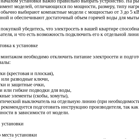
 началом установки важно правильно выбрать устройство. На р
тимент моделей, отличающихся по мощности, размеру, типу нагр
 обычно выбирают компактные модели с мощностью от 3 до 5 кВт
иной и обеспечивают достаточный объем горячей воды для мыть
 покупкой убедитесь, что электросеть в вашей квартире способн
ателя, и что есть возможность подключить его к отдельной лини
товка к установке
 монтажом необходимо отключить питание электросети и подгот
иалы:
ки (крестовая и плоская),
 или разводные ключи,
тки и защитные очки,
и или гибкие подводки для воды,
жные элементы (скобы, хомуты),
атический выключатель на отдельную линию (при необходимости
 рекомендуется подготовить инструкцию производителя, так ка
нности в зависимости от модели.
 установки
 места установки