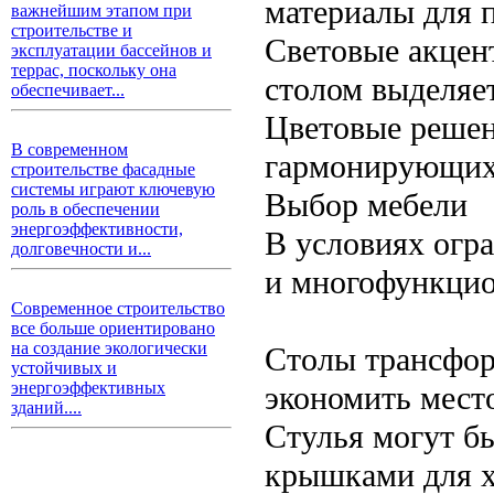
материалы для 
важнейшим этапом при
строительстве и
Световые акцен
эксплуатации бассейнов и
террас, поскольку она
столом выделяе
обеспечивает...
Цветовые решен
В современном
гармонирующих 
строительстве фасадные
системы играют ключевую
Выбор мебели
роль в обеспечении
энергоэффективности,
В условиях огр
долговечности и...
и многофункцио
Современное строительство
все больше ориентировано
на создание экологически
Столы трансфор
устойчивых и
энергоэффективных
экономить место
зданий....
Стулья могут б
крышками для х