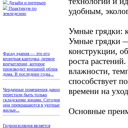
технологии и ид
Дизайн и интерьер
Практикум по
удобным, эколо
земледелию
Умные грядки: 
Умные грядки —
конструкции, о
Фасад здания — это его
роста растений.
визитная карточка, первое
впечатление, которое
влажности, тем
производит внешний облик
дома. В последние годы...
способствует п
времени на уход
Чердачные помещения давно
перестали быть только
складскими зонами. Сегодня
они превращаются в уютные
Основные преим
жилые...
Гидроизоляция является