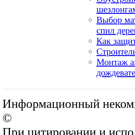
шезлонга
Выбор мат
спил дере
Как защит
Строитель
Монтаж ав
дождеват
Информационный некомме
©
При цитировании и испо