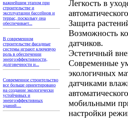
Легкость в уход
важнейшим этапом при
строительстве и
автоматическог
эксплуатации бассейнов и
террас, поскольку она
Защита растений
обеспечивает...
Возможность ко
В современном
датчиков.
строительстве фасадные
системы играют ключевую
Эстетичный вне
роль в обеспечении
энергоэффективности,
Современные ум
долговечности и...
экологичных ма
Современное строительство
датчиками влаж
все больше ориентировано
на создание экологически
автоматического
устойчивых и
энергоэффективных
мобильными при
зданий....
настройки режи