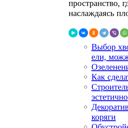
пространство, г
наслаждаясь пло
Выбор хво
ели, мож
Озеленени
Как сдела
Строитель
эстетично
Декоратив
коряги
Обустройс