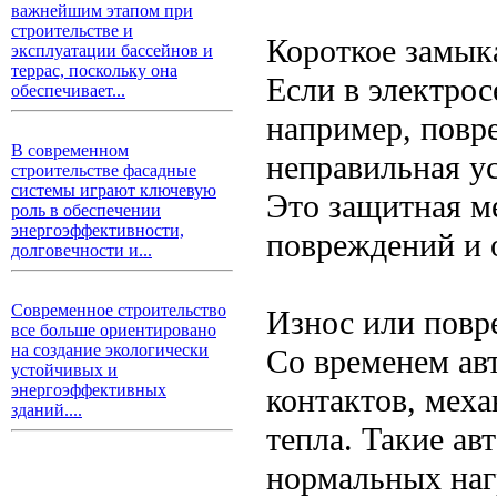
важнейшим этапом при
строительстве и
Короткое замык
эксплуатации бассейнов и
террас, поскольку она
Если в электро
обеспечивает...
например, повр
В современном
неправильная у
строительстве фасадные
системы играют ключевую
Это защитная м
роль в обеспечении
энергоэффективности,
повреждений и 
долговечности и...
Современное строительство
Износ или повр
все больше ориентировано
на создание экологически
Со временем авт
устойчивых и
энергоэффективных
контактов, мех
зданий....
тепла. Такие ав
нормальных наг