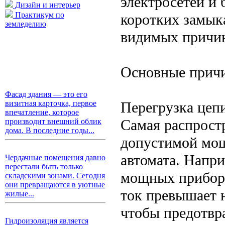
электросетей и 
Дизайн и интерьер
Практикум по
коротких замык
земледелию
видимых причин
Основные причи
Фасад здания — это его
Перегрузка цеп
визитная карточка, первое
впечатление, которое
Самая распрост
производит внешний облик
дома. В последние годы...
допустимой мощ
автомата. Напр
Чердачные помещения давно
перестали быть только
мощных приборов
складскими зонами. Сегодня
они превращаются в уютные
ток превышает н
жилые...
чтобы предотвр
Гидроизоляция является