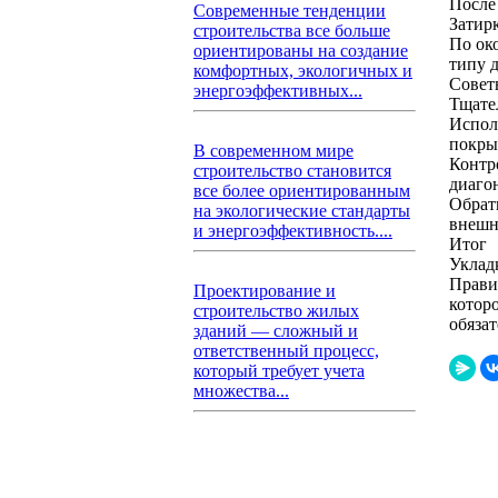
После
Современные тенденции
Затир
строительства все больше
По ок
ориентированы на создание
типу 
комфортных, экологичных и
Совет
энергоэффективных...
Тщате
Испол
покры
В современном мире
Контр
строительство становится
диаго
все более ориентированным
Обрат
на экологические стандарты
внешн
и энергоэффективность....
Итог
Уклад
Прави
Проектирование и
котор
строительство жилых
обяза
зданий — сложный и
ответственный процесс,
который требует учета
множества...