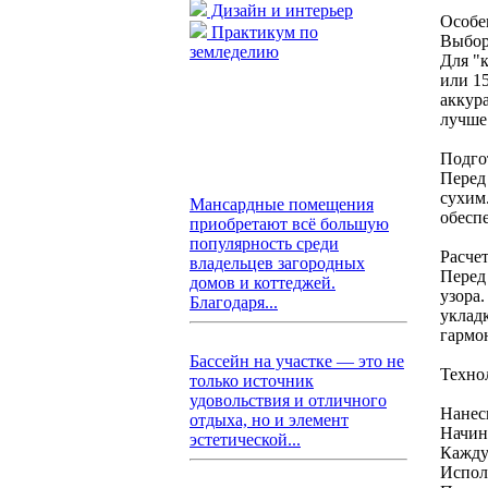
Дизайн и интерьер
Особе
Практикум по
Выбор
земледелию
Для "
или 1
аккур
лучше
Подго
Перед
сухим
Мансардные помещения
обесп
приобретают всё большую
популярность среди
Расчет
владельцев загородных
Перед
домов и коттеджей.
узора
Благодаря...
уклад
гармо
Бассейн на участке — это не
Техно
только источник
удовольствия и отличного
Нанес
отдыха, но и элемент
Начин
эстетической...
Кажду
Испол