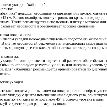
нности укладки "кабанчик"
 плитки
кабанчика" подходят небольшие квадратные или прямоугольные 
5x15 см. Важно подобрать плитку с ровными краями и однородн
атным. Также рекомендуется использовать плитку с матовой ил
 скрывает неровности и обеспечивает хорошее сцепление.
товка поверхности
 началом укладки необходимо тщательно подготовить основание
. В случае неровностей рекомендуется использовать самовырав
ечить хорошую адгезию клея, чтобы плитка не отходила со време
 и разметка
 укладкой стоит произвести тщательный расчет, чтобы избежать 
. Обычно используют разметочную нить или лазерный уровень д
ки. Для "кабанчика" рекомендуется ориентироваться по диагона
нично.
логия укладки
ите клей тонким ровным слоем на поверхность и на обратную ст
айте укладку с центра помещения или с одного угла, ориентиру
ю плитку укладывайте под углом 45°, проверяя уровень и швы.
ьзуйте крестики для равномерных швов.