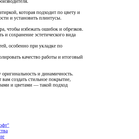
роизводителя.
тиркой, которая подходит по цвету и
ости и установить плинтусы.
а, чтобы избежать ошибок и обрезков.
ть и сохранение эстетического вида
ей, особенно при укладке по
лировать качество работы и итоговый
у оригинальность и динамичность.
 вам создать стильное покрытие,
орами и цветами — такой подход
лофт"
ства
ие