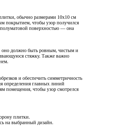
плитки, обычно размерами 10x10 см
ым покрытием, чтобы узор получился
и полуматовой поверхностью — она
: оно должно быть ровным, чистым и
нивающуюся стяжку. Также важно
нем.
обрезков и обеспечить симметричность
ля определения главных линий
лям помещения, чтобы узор смотрелся
орону плитки.
ясь на выбранный дизайн.