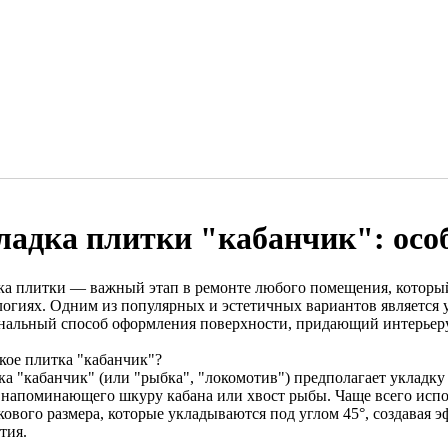
ладка плитки "кабанчик": осо
ка плитки — важный этап в ремонте любого помещения, который
логиях. Одним из популярных и эстетичных вариантов является
нальный способ оформления поверхности, придающий интерьеру
акое плитка "кабанчик"?
ка "кабанчик" (или "рыбка", "локомотив") предполагает укладку
, напоминающего шкуру кабана или хвост рыбы. Чаще всего исп
кового размера, которые укладываются под углом 45°, создавая 
тия.