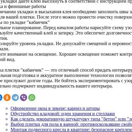
 укладки дайте клею высохнуть в соответствии с инструкцией п
ка и финишные работы
ончании укладки и высыхания клея необходимо заполнить швы за
для вашей плитки. После этого можно провести очистку поверхн
ы по укладке "кабанчик"
льное планирование. Перед началом работы нарисуйте схему узор
ьзуйте качественный клей и затирку. Это обеспечит долговечнос
тия.
олируйте уровень укладки. Не допускайте смещений и неровност
нали.
ите внимание на освещение. Хорошее освещение поможет контро
ий вид.
ка плитки "кабанчик" — это отличный способ придать интерьер
льная подготовка и аккуратное выполнение технологии позволят
ое прослужит долгие годы. Не бойтесь экспериментировать с уз
тельно подчеркнет индивидуальность вашего интерьера.
Оформление окна в эркере: карниз и шторы
Обустройство кладовой: идеи хранения и стеллажи
Как сделать декоративную штукатурку типа "бетон" или "
Выбор плитки для пола в ванной: противоскользящие свой
Монтаж подвесного кресла в квартире: безопасное креплен