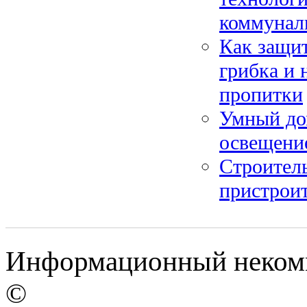
коммунал
Как защит
грибка и 
пропитки
Умный дом
освещение
Строитель
пристроит
Информационный некомме
©