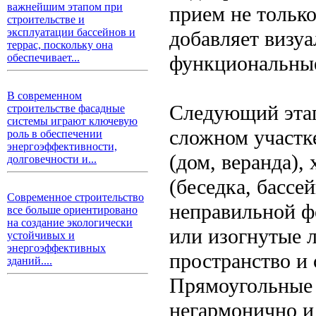
важнейшим этапом при
прием не только
строительстве и
эксплуатации бассейнов и
добавляет визуа
террас, поскольку она
функциональные
обеспечивает...
В современном
Следующий этап
строительстве фасадные
системы играют ключевую
сложном участк
роль в обеспечении
энергоэффективности,
(дом, веранда),
долговечности и...
(беседка, бассей
Современное строительство
неправильной ф
все больше ориентировано
на создание экологически
или изогнутые 
устойчивых и
энергоэффективных
пространство и
зданий....
Прямоугольные 
негармонично и