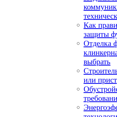
коммуник
техническ
Как прави
защиты ф
Отделка ф
клинкерн
выбрать
Строитель
или прис
Обустройс
требовани
Энергоэф
технолог