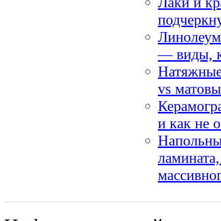
Лаки и кр
подчеркну
Линолеум
— виды, к
Натяжные 
vs матовы
Керамогра
и как не 
Напольны
ламината,
массивног