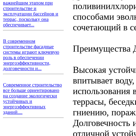
важнейшим этапом при
поливинилхлори
строительстве и
эксплуатации бассейнов и
способами эволю
террас, поскольку она
сочетающий в се
обеспечивает...
В современном
Преимущества 
строительстве фасадные
системы играют ключевую
роль в обеспечении
энергоэффективности,
Высокая устойч
долговечности и...
впитывает воду,
Современное строительство
использования в
все больше ориентировано
на создание экологически
террасы, беседк
устойчивых и
энергоэффективных
гниению, пораж
зданий....
Долговечность и
отличной устой