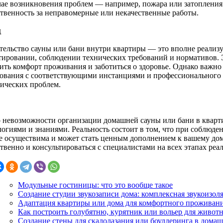
чае возникновения проблем — например, пожара или затопления
ственность за неправомерные или некачественные работы.
д
тельство сауны или бани внутри квартиры — это вполне реализ
тировании, соблюдении технических требований и нормативов. 
ить комфорт проживания и заботиться о здоровье. Однако важно
сования с соответствующими инстанциями и профессионального 
нических проблем.
 невозможности организации домашней сауны или бани в кварт
огиями и знаниями. Реальность состоит в том, что при соблюден
е осуществима и может стать ценным дополнением к вашему дом
твенно и консультироваться с специалистами на всех этапах реа
Модульные гостиницы: что это вообще такое
Создание студии звукозаписи дома: комплексная звукоизоля
Адаптация квартиры или дома для комфортного проживани
Как построить голубятню, курятник или вольер для животн
Создание стены для скалолазания или боулдеринга в дома