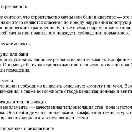
и реальность
е считают, что строительство сауны или бани в квартире — это
нами этого являются опасения по поводу нарушения конструкции
 юридические ограничения. В то же время, современные техноло
ней сауны при правильном подходе и соблюдении нормативов.
ческие аспекты
ауны или бани
ашних условиях наиболее реальны варианты компактной финско
). Они могут быть электрическими или печными, но важно подо
ди помещения.
 места
становки необходимо выделить отдельную комнату или угол. Ва
набжения, а также возможность отвода канализационных и вент
ляция и теплоизоляция
вые элементы — качественная теплоизоляция стен, пола и потол
мы. Она необходима для поддержания комфортной температуры и
твращения конденсата и появления плесени.
ропроводка и безопасность