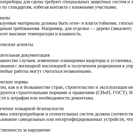
роприборы для сауны требуют специальных защитных систем и 
 по стандартам, избегая контакта с влажными участками.
иалы
ьзуемые материалы должны быть огне- и влагостойкими, гипоал
арным требованиям. Например, для отделки — дерево (эвкалипт, 
осит высокие температуры и влажность.
ческие аспекты
шительная документация
ьшинстве случаев, изменение планировки квартиры и установка
сования с жилищной инспекцией и получением разрешения в уп
 любые работы могут считаться незаконными.
ческие нормы
сии, как и в большинстве стран, строительство и эксплуатация 
ируются строительными нормами и правилами (СНиП, ГОСТ). Н
сти к штрафам или необходимости демонтажа.
ечение пожарной безопасности
овка электроприборов и отопительных систем должна соответств
ьзование самодельных или несертифицированных устройств, чт
ственность за нарушение