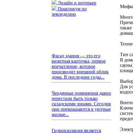
Дизайн и интерьер
Мифы 
Практикум по
земледелию
Многи
Причи
также
домаш
Техни
Тип с
Фасад здания — это его
В дом
визитная карточка, первое
сауны
впечатление, которое
площа
производит внешний облик
дома. В последние годы...
Выбор
Для у
водос
Чердачные помещения давно
перестали быть только
Венти
складскими зонами. Сегодня
Ключе
они превращаются в уютные
систе
жилые...
предо
Элект
Гидроизоляция является