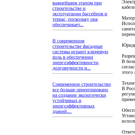
Элект
важнейшим этапом при
кабели
строительстве и
эксплуатации бассейнов и
Матер
террас, поскольку она
Испол
обеспечивает...
санит
перен
В современном
Юриди
строительстве фасадные
системы играют ключевую
Разре
роль в обеспечении
В бол
энергоэффективности,
согла
долговечности и...
этого
Техни
Современное строительство
В Рос
все больше ориентировано
регул
на создание экологически
приве
устойчивых и
энергоэффективных
Обесп
зданий....
Устан
испол
Ответ