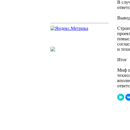
В слу
ответ
Выво
Строи
проек
повыс
согла
и тех
Итог
Миф о
технол
вполн
ответс