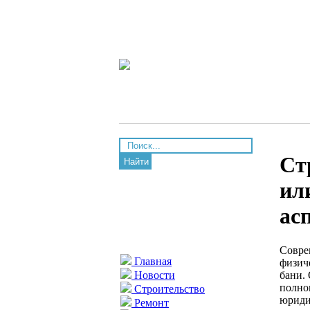
Ст
Найти
ил
ас
Совре
Главная
физич
бани.
Новости
полно
Строительство
юриди
Ремонт