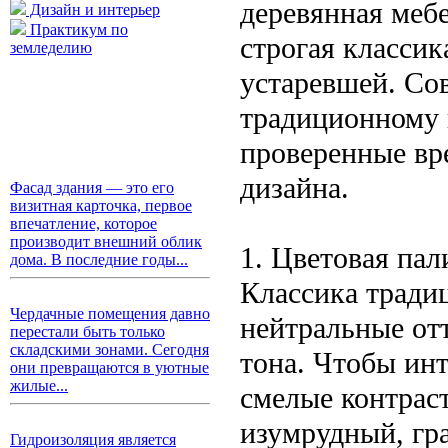
деревянная меб
Дизайн и интерьер
Практикум по
строгая класси
земледелию
устаревшей. Со
традиционному 
проверенные вр
дизайна.
Фасад здания — это его
визитная карточка, первое
впечатление, которое
производит внешний облик
1. Цветовая па
дома. В последние годы...
Классика тради
Чердачные помещения давно
нейтральные от
перестали быть только
складскими зонами. Сегодня
тона. Чтобы инт
они превращаются в уютные
жилые...
смелые контрас
изумрудный, гр
Гидроизоляция является