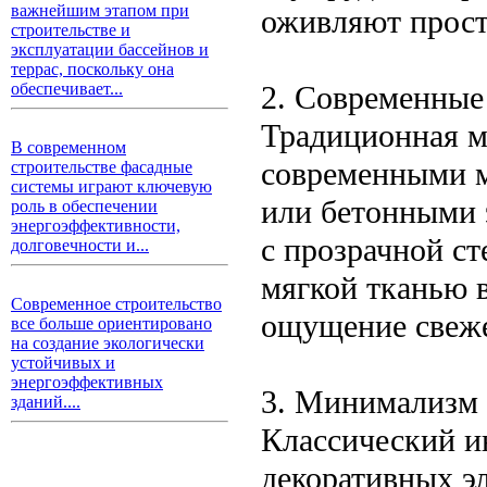
важнейшим этапом при
оживляют прост
строительстве и
эксплуатации бассейнов и
террас, поскольку она
2. Современные
обеспечивает...
Традиционная ме
В современном
современными м
строительстве фасадные
системы играют ключевую
или бетонными 
роль в обеспечении
энергоэффективности,
с прозрачной с
долговечности и...
мягкой тканью 
Современное строительство
ощущение свеже
все больше ориентировано
на создание экологически
устойчивых и
энергоэффективных
3. Минимализм 
зданий....
Классический и
декоративных э