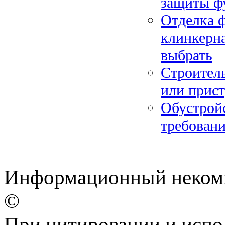
защиты ф
Отделка ф
клинкерн
выбрать
Строитель
или прис
Обустройс
требовани
Информационный некомме
©
При цитировании и испо