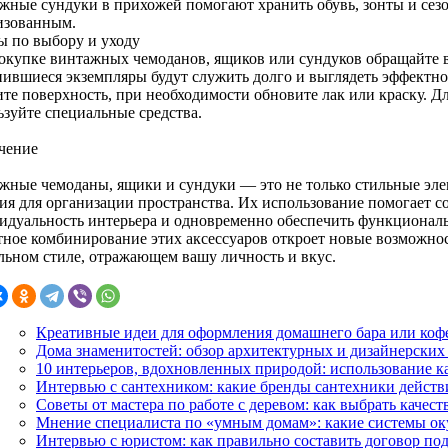
жные сундуки в прихожей помогают хранить обувь, зонты и сезо
изованным.
ы по выбору и уходу
окупке винтажных чемоданов, ящиков или сундуков обращайте 
нившиеся экземпляры будут служить долго и выглядеть эффектно
ите поверхность, при необходимости обновите лак или краску. Д
ьзуйте специальные средства.
чение
жные чемоданы, ящики и сундуки — это не только стильные эле
ия для организации пространства. Их использование помогает с
идуальность интерьера и одновременно обеспечить функционал
тное комбинирование этих аксессуаров откроет новые возможно
льном стиле, отражающем вашу личность и вкус.
Креативные идеи для оформления домашнего бара или коф
Дома знаменитостей: обзор архитектурных и дизайнерских
10 интерьеров, вдохновленных природой: использование ка
Интервью с сантехником: какие бренды сантехники действ
Советы от мастера по работе с деревом: как выбрать качес
Мнение специалиста по «умным домам»: какие системы оку
Интервью с юристом: как правильно составить договор под