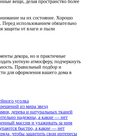
нные вещи, делая пространство более
внимание на их состояние. Хорошо
. Перед использованием обязательно
ля защиты от влаги и пыли
менты декора, но и практичные
оздать уютную атмосферу, подчеркнуть
ьность. Правильный подбор и
сти для оформления вашего дома в
ейного уголка
 решений из мира звезд
мня, дерева и натуральных тканей
ительно надежны, а какие — нет
твенный массив и ухаживать за ним
паются быстро, а какие — нет
ряда, чтобы защитить свои интересы