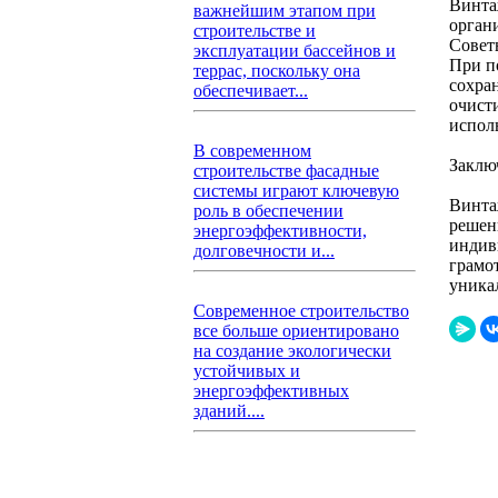
Винта
важнейшим этапом при
орган
строительстве и
Совет
эксплуатации бассейнов и
При п
террас, поскольку она
сохра
обеспечивает...
очист
испол
В современном
Заклю
строительстве фасадные
системы играют ключевую
Винта
роль в обеспечении
решен
энергоэффективности,
индив
долговечности и...
грамо
уника
Современное строительство
все больше ориентировано
на создание экологически
устойчивых и
энергоэффективных
зданий....