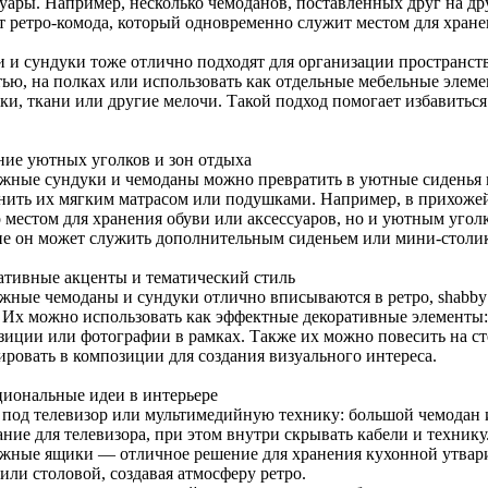
уары. Например, несколько чемоданов, поставленных друг на дру
т ретро-комода, который одновременно служит местом для хране
 и сундуки тоже отлично подходят для организации пространств
тью, на полках или использовать как отдельные мебельные элем
ки, ткани или другие мелочи. Такой подход помогает избавиться
ние уютных уголков и зон отдыха
жные сундуки и чемоданы можно превратить в уютные сиденья и
нить их мягким матрасом или подушками. Например, в прихожей 
о местом для хранения обуви или аксессуаров, но и уютным угол
не он может служить дополнительным сиденьем или мини-столи
ативные акценты и тематический стиль
жные чемоданы и сундуки отлично вписываются в ретро, shabby
. Их можно использовать как эффектные декоративные элементы:
зиции или фотографии в рамках. Также их можно повесить на с
ировать в композиции для создания визуального интереса.
иональные идеи в интерьере
 под телевизор или мультимедийную технику: большой чемодан 
ние для телевизора, при этом внутри скрывать кабели и технику
жные ящики — отличное решение для хранения кухонной утвари
или столовой, создавая атмосферу ретро.