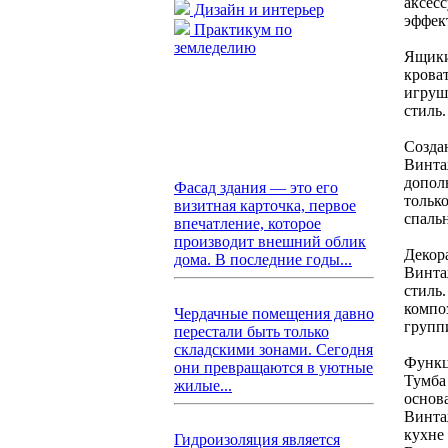
аксесс
Дизайн и интерьер
эффек
Практикум по
земледелию
Ящики
крова
игруш
стиль.
Созда
Винта
допол
Фасад здания — это его
тольк
визитная карточка, первое
спаль
впечатление, которое
производит внешний облик
Декор
дома. В последние годы...
Винта
стиль
компо
Чердачные помещения давно
групп
перестали быть только
складскими зонами. Сегодня
Функц
они превращаются в уютные
Тумба
жилые...
основа
Винта
кухне 
Гидроизоляция является