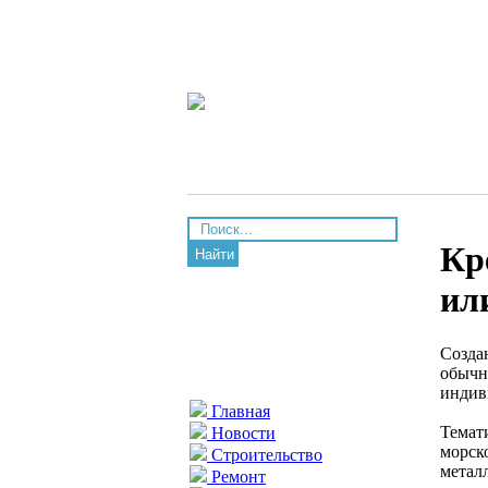
Кр
Найти
ил
Созда
обычн
индив
Главная
Темат
Новости
морск
Строительство
метал
Ремонт