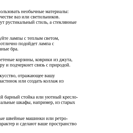
ользовать необычные материалы:
честве ваз или светильников.
ут рустикальный стиль, а стеклянные
йте лампы с теплым светом,
 отлично подойдет лампа с
аные бра.
етеные корзины, коврики из джута,
ру и подчеркнет связь с природой.
скусство, отражающее вашу
астинок или создать коллаж из
й барный стойка или уютный кресло-
нальные шкафы, например, из старых
ные швейные машинки или ретро-
арактер и сделают ваше пространство