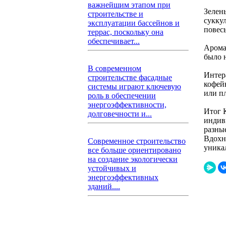
важнейшим этапом при
Зелен
строительстве и
сукку
эксплуатации бассейнов и
повес
террас, поскольку она
обеспечивает...
Арома
было 
В современном
Интер
строительстве фасадные
кофей
системы играют ключевую
или п
роль в обеспечении
энергоэффективности,
Итог 
долговечности и...
индив
разны
Вдохн
Современное строительство
уника
все больше ориентировано
на создание экологически
устойчивых и
энергоэффективных
зданий....