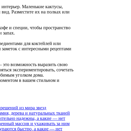
интерьер. Маленькие кактусы,
вид. Разместите их на полках или
офе и специи, чтобы пространство
 запах.
редиентами для коктейлей или
я заметок с интересными рецептами
— это возможность выразить свою
ояться экспериментировать, сочетать
любимым уголком дома.
моментом в вашем стильном и
 решений из мира звезд
мня, дерева и натуральных тканей
ительно надежны, а какие — нет
твенный массив и ухаживать за ним
паются быстро, а какие — нет