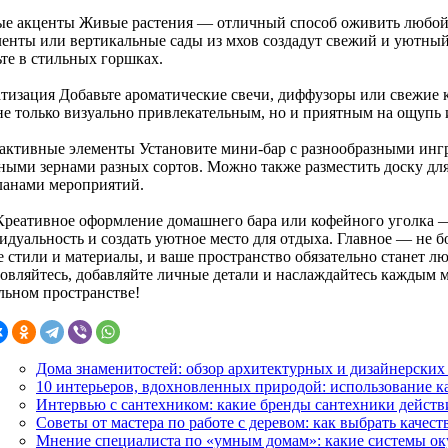
ые акценты Живые растения — отличный способ оживить любой 
ленты или вертикальные сады из мхов создадут свежий и уютный 
ьте в стильных горшках.
тизация Добавьте ароматические свечи, диффузоры или свежие к
не только визуально привлекательным, но и приятным на ощупь и
активные элементы Установите мини-бар с разнообразными инг
ными зернами разных сортов. Можно также разместить доску дл
ланами мероприятий.
Креативное оформление домашнего бара или кофейного уголка 
идуальность и создать уютное место для отдыха. Главное — не б
е стили и материалы, и ваше пространство обязательно станет 
овляйтесь, добавляйте личные детали и наслаждайтесь каждым 
льном пространстве!
Дома знаменитостей: обзор архитектурных и дизайнерских
10 интерьеров, вдохновленных природой: использование ка
Интервью с сантехником: какие бренды сантехники действ
Советы от мастера по работе с деревом: как выбрать качес
Мнение специалиста по «умным домам»: какие системы оку