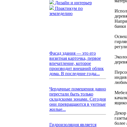
матер
Дизайн и интерьер
Практикум по
Испол
земледелию
дерев
Напри
банки
Освещ
гирля
регули
Фасад здания — это его
Эколо
визитная карточка, первое
дерев
впечатление, которое
производит внешний облик
Персо
дома. В последние годы...
индив
любим
Чердачные помещения давно
Мебел
перестали быть только
качал
складскими зонами. Сегодня
ящико
они превращаются в уютные
жилые...
Декор
газет
более
Гидроизоляция является