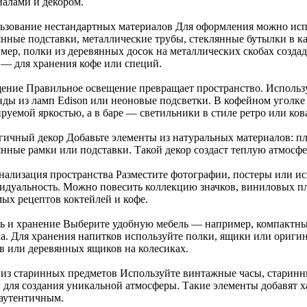
иалами и декором.
ьзование нестандартных материалов Для оформления можно исп
янные подставки, металлические трубы, стеклянные бутылки в ка
мер, полки из деревянных досок на металлических скобах создад
 — для хранения кофе или специй.
ение Правильное освещение превращает пространство. Использу
нды из ламп Edison или неоновые подсветки. В кофейном уголке
руемой яркостью, а в баре — светильники в стиле ретро или ков
гичный декор Добавьте элементы из натуральных материалов: пл
янные рамки или подставки. Такой декор создаст теплую атмосфе
нализация пространства Разместите фотографии, постеры или и
идуальность. Можно повесить коллекцию значков, виниловых пл
ых рецептов коктейлей и кофе.
ь и хранение Выберите удобную мебель — например, компактны
ка. Для хранения напитков используйте полки, ящики или ориги
в или деревянных ящиков на колесиках.
 из старинных предметов Используйте винтажные часы, старин
ы для создания уникальной атмосферы. Такие элементы добавят х
 аутентичным.