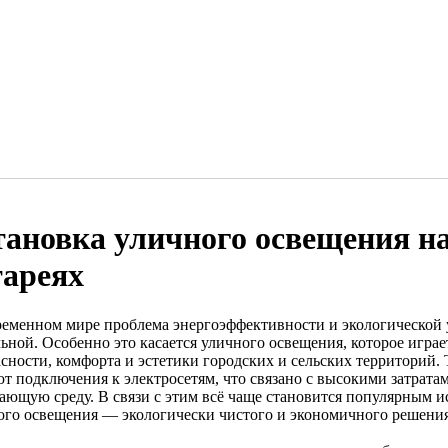
тановка уличного освещения н
тареях
ременном мире проблема энергоэффективности и экологической у
льной. Особенно это касается уличного освещения, которое игра
асности, комфорта и эстетики городских и сельских территорий
ют подключения к электросетям, что связано с высокими затрата
ающую среду. В связи с этим всё чаще становится популярным и
ого освещения — экологически чистого и экономичного решения