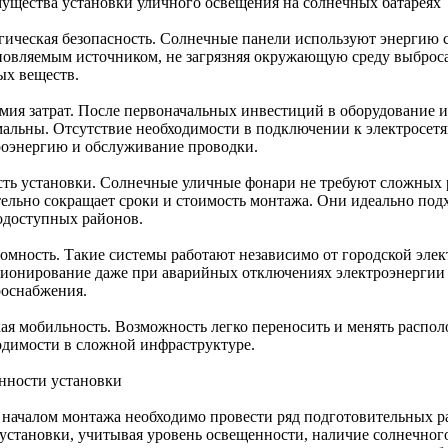
ущества установки уличного освещения на солнечных батареях
гическая безопасность. Солнечные панели используют энергию с
новляемым источником, не загрязняя окружающую среду выброса
ых веществ.
мия затрат. После первоначальных инвестиций в оборудование 
альны. Отсутствие необходимости в подключении к электросетя
роэнергию и обслуживание проводки.
сть установки. Солнечные уличные фонари не требуют сложных р
тельно сокращает сроки и стоимость монтажа. Они идеально под
одоступных районов.
омность. Такие системы работают независимо от городской элект
ионирование даже при аварийных отключениях электроэнергии 
роснабжения.
ая мобильность. Возможность легко переносить и менять распо
одимости в сложной инфраструктуре.
нности установки
 началом монтажа необходимо провести ряд подготовительных ра
 установки, учитывая уровень освещенности, наличие солнечного 