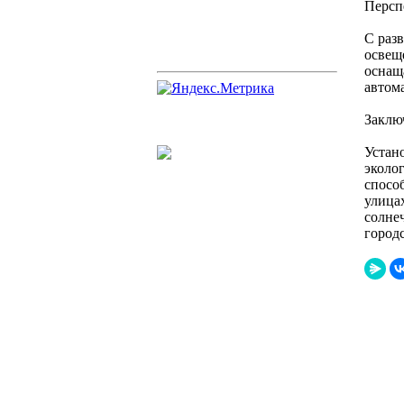
Персп
С раз
освещ
оснащ
автом
Заклю
Устан
эколо
спосо
улица
солне
городс