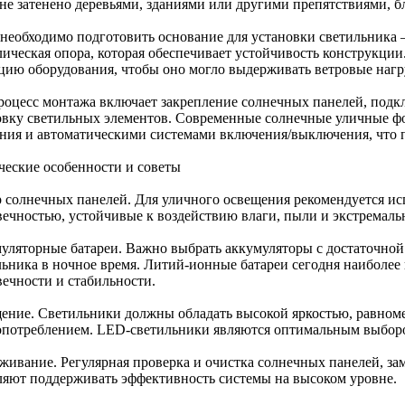
 не затенено деревьями, зданиями или другими препятствиями,
 необходимо подготовить основание для установки светильника 
лическая опора, которая обеспечивает устойчивость конструкци
цию оборудования, чтобы оно могло выдерживать ветровые нагр
роцесс монтажа включает закрепление солнечных панелей, подк
овку светильных элементов. Современные солнечные уличные ф
ния и автоматическими системами включения/выключения, что 
ческие особенности и советы
 солнечных панелей. Для уличного освещения рекомендуется ис
вечностью, устойчивые к воздействию влаги, пыли и экстремаль
уляторные батареи. Важно выбрать аккумуляторы с достаточной
льника в ночное время. Литий-ионные батареи сегодня наиболее
вечности и стабильности.
ение. Светильники должны обладать высокой яркостью, равном
опотреблением. LED-светильники являются оптимальным выбор
живание. Регулярная проверка и очистка солнечных панелей, за
ляют поддерживать эффективность системы на высоком уровне.