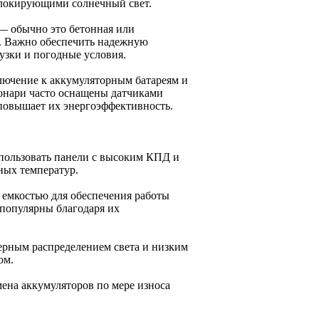
 блокирующими солнечный свет.
— обычно это бетонная или
и. Важно обеспечить надежную
узки и погодные условия.
лючение к аккумуляторным батареям и
онари часто оснащены датчиками
повышает их энергоэффективность.
пользовать панели с высоким КПД и
ных температур.
 емкостью для обеспечения работы
 популярны благодаря их
ерным распределением света и низким
ом.
мена аккумуляторов по мере износа