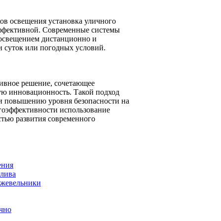
ов освещения установка уличного
 эффективной. Современные системы
освещением дистанционно и
и суток или погодных условий.
тивное решение, сочетающее
ую инновационность. Такой подход
 и повышению уровня безопасности на
ргоэффективности использование
стью развития современного
ения
олива
ожжевельники
ично