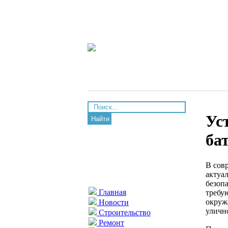
Ус
Найти
ба
В сов
актуа
безоп
Главная
требу
окруж
Новости
уличн
Строительство
Ремонт