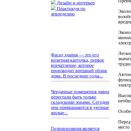
Преим
Дизайн и интерьер
Практикум по
Эколо
земледелию
возоб
вредн
Эконо
миним
элект
Легко
Фасад здания — это его
значи
визитная карточка, первое
трудн
впечатление, которое
производит внешний облик
Автон
дома. В последние годы...
функц
элект
Чердачные помещения давно
Высок
перестали быть только
необх
складскими зонами. Сегодня
они превращаются в уютные
Особе
жилые...
Перед
место
Гидроизоляция является