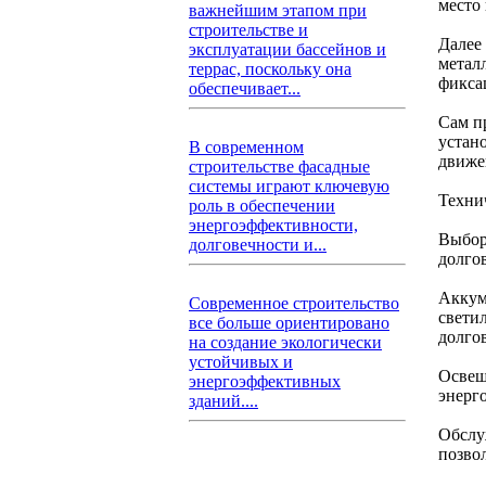
место
важнейшим этапом при
строительстве и
Далее
эксплуатации бассейнов и
метал
террас, поскольку она
фикса
обеспечивает...
Сам п
устан
В современном
движе
строительстве фасадные
системы играют ключевую
Техни
роль в обеспечении
энергоэффективности,
Выбор
долговечности и...
долго
Аккум
Современное строительство
свети
все больше ориентировано
долго
на создание экологически
устойчивых и
Освещ
энергоэффективных
энерг
зданий....
Обслу
позво