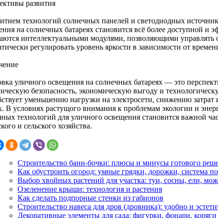
ективы развития
витием технологий солнечных панелей и светодиодных источник
ения на солнечных батареях становится всё более доступной и
аются интеллектуальными модулями, позволяющими управлять 
атически регулировать уровень яркости в зависимости от времен
чение
овка уличного освещения на солнечных батареях — это перспек
гическую безопасность, экономическую выгоду и технологическ
бствует уменьшению нагрузки на электросети, снижению затрат
х. В условиях растущого внимания к проблемам экологии и эне
чных технологий для уличного освещения становится важной ча
кого и сельского хозяйства.
Строительство бани-бочки: плюсы и минусы готового реш
Как обустроить огород: умные грядки, дорожки, система п
Выбор хвойных растений для участка: туи, сосны, ели, м
Озеленение крыши: технология и растения
Как сделать подпорные стенки из габионов
Строительство навеса для дров (дровника): удобно и эстет
Декоративные элементы для сада: фигурки, фонари, коряги