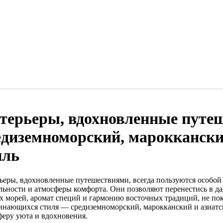
терьеры, вдохновленные путе
едиземноморский, мароккански
иль
ьеры, вдохновленные путешествиями, всегда пользуются особой
льности и атмосферы комфорта. Они позволяют перенестись в да
 морей, аромат специй и гармонию восточных традиций, не пок
инающихся стиля — средиземноморский, марокканский и азиат
феру уюта и вдохновения.