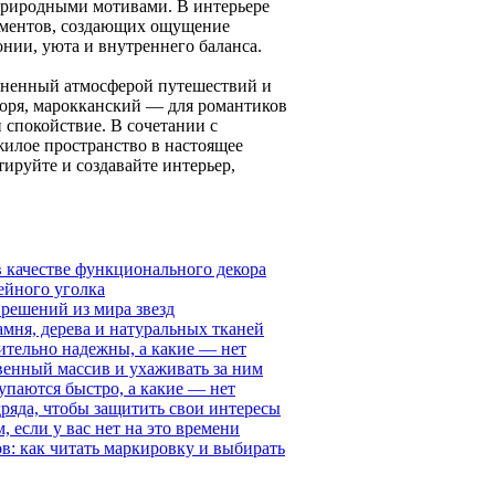
 природными мотивами. В интерьере
лементов, создающих ощущение
нии, уюта и внутреннего баланса.
олненный атмосферой путешествий и
оря, марокканский — для романтиков
 спокойствие. В сочетании с
илое пространство в настоящее
тируйте и создавайте интерьер,
 качестве функционального декора
ейного уголка
 решений из мира звезд
мня, дерева и натуральных тканей
ительно надежны, а какие — нет
твенный массив и ухаживать за ним
паются быстро, а какие — нет
ряда, чтобы защитить свои интересы
, если у вас нет на это времени
в: как читать маркировку и выбирать