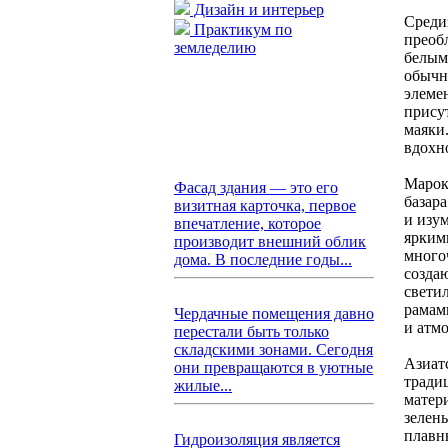
Дизайн и интерьер
Среди
Практикум по
преоб
земледелию
белым
обычн
элеме
прису
маяки.
вдохн
Марок
Фасад здания — это его
базар
визитная карточка, первое
и изу
впечатление, которое
ярким
производит внешний облик
много
дома. В последние годы...
созда
свети
рамами
Чердачные помещения давно
и атм
перестали быть только
складскими зонами. Сегодня
Азиат
они превращаются в уютные
тради
жилые...
матер
зелен
плавн
Гидроизоляция является