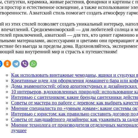
, статуэтки, керамика, живые растения, фонарики и картины с
ся простор и естественное освещение, а также использование э
творенности. Азиатский стиль помогает создать атмосферу гармо
й из этих стилей позволяет создать уникальный интерьер, нап
 впечатлений. Средиземноморский — для любителей солнца и м
ателей приключений, азиатский — для тех, кто ценит гармонию и
льными материалами, аксессуарами и цветами они превращают ж
ествие без выезда за пределы дома. Вдохновляйтесь, эксперимен
ающий ваш внутренний мир и страсть к путешествиям!
Как использовать винтажные чемоданы, ящики и сундуки в
Креативные идеи для оформления домашнего бара или коф
Дома знаменитостей: обзор архитектурных и дизайнерских
10 интерьеров, вдохновленных природой: использование ка
Интервью с сантехником: какие бренды сантехники действ
Советы от мастера по работе с деревом: как выбрать качес
Мнение специалиста по «умным домам»: какие системы оку
Интервью с юристом: как правильно составить договор под
Советы от ландшафтного дизайнера: как ухаживать за садом
Мнение технолога от производителя отделочных материало
лучшее