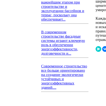
ширмы
важнейшим этапом при
ценит
строительстве и
умиро
эксплуатации бассейнов и
террас, поскольку она
Кажды
обеспечивает...
новых
и иск
прави
В современном
путеш
строительстве фасадные
отраж
системы играют ключевую
роль в обеспечении
энергоэффективности,
долговечности и...
Современное строительство
все больше ориентировано
на создание экологически
устойчивых и
энергоэффективных
зданий....