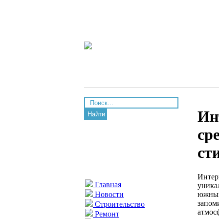
Ин
Найти
ср
ст
Интер
Главная
уника
южных
Новости
запом
Строительство
атмос
Ремонт