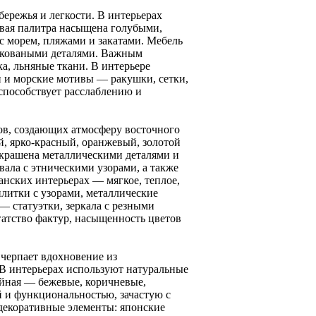
ережья и легкости. В интерьерах
овая палитра насыщена голубыми,
с морем, пляжами и закатами. Мебель
а коваными деталями. Важным
а, льняные ткани. В интерьере
и и морские мотивы — ракушки, сетки,
 способствует расслаблению и
тов, создающих атмосферу восточного
, ярко-красный, оранжевый, золотой
 украшена металлическими деталями и
ала с этническими узорами, а также
нских интерьерах — мягкое, теплое,
литки с узорами, металлические
— статуэтки, зеркала с резными
огатство фактур, насыщенность цветов
 черпает вдохновение из
 В интерьерах используют натуральные
ойная — бежевые, коричневые,
й и функциональностью, зачастую с
екоративные элементы: японские