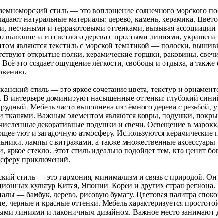
земноморский стиль — это воплощение солнечного морского поб
ладают натуральные материалы: дерево, камень, керамика. Цвет
и, песчаными и терракотовыми оттенками, вызывая ассоциации 
о выполнена из светлого дерева с простыми линиями, украшен
нтом являются текстиль с морской тематикой — полоски, вышивк
тствуют открытые полки, керамические горшки, раковины, свеч
 Всё это создает ощущение лёгкости, свободы и отдыха, а также
овению.
канский стиль — это яркое сочетание цвета, текстур и орнамен
а. В интерьере доминируют насыщенные оттенки: глубокий синий
мрудный. Мебель часто выполнена из тёмного дерева с резьбой,
и тканями. Важным элементом являются ковры, подушки, покрыв
численные декоративные подушки и свечи. Освещение в марокка
ющее уют и загадочную атмосферу. Используются керамические п
льники, лампы с витражами, а также множественные аксессуары 
, яркое стекло. Этот стиль идеально подойдет тем, кто ценит б
осферу приключений.
ский стиль — это гармония, минимализм и связь с природой. Он
ционных культур Китая, Японии, Кореи и других стран региона.
иалы — бамбук, дерево, рисовую бумагу. Цветовая палитра спок
ые, черные и красные оттенки. Мебель характеризуется простото
ыми линиями и лаконичным дизайном. Важное место занимают д