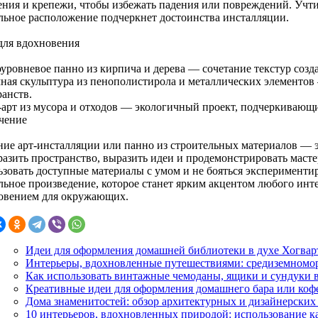
ения и крепежи, чтобы избежать падения или повреждений. Учт
льное расположение подчеркнет достоинства инсталляции.
для вдохновения
уровневое панно из кирпича и дерева — сочетание текстур созд
ная скульптура из пенополистирола и металлических элементов
ранств.
арт из мусора и отходов — экологичный проект, подчеркивающи
чение
ние арт-инсталляции или панно из строительных материалов — 
разить пространство, выразить идеи и продемонстрировать масте
зовать доступные материалы с умом и не бояться экспериментиро
льное произведение, которое станет ярким акцентом любого интер
овением для окружающих.
Идеи для оформления домашней библиотеки в духе Хогварт
Интерьеры, вдохновленные путешествиями: средиземномор
Как использовать винтажные чемоданы, ящики и сундуки в
Креативные идеи для оформления домашнего бара или коф
Дома знаменитостей: обзор архитектурных и дизайнерских
10 интерьеров, вдохновленных природой: использование ка