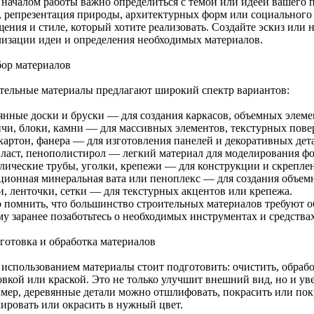
 началом работы важно определиться с темой или идеей вашего п
, репрезентация природы, архитектурных форм или социального 
щения и стиле, который хотите реализовать. Создайте эскиз или 
лизации идеи и определения необходимых материалов.
бор материалов
тельные материалы предлагают широкий спектр вариантов:
янные доски и бруски — для создания каркасов, объемных элеме
чи, блоки, камни — для массивных элементов, текстурных пове
картон, фанера — для изготовления панелей и декоративных дет
ласт, пенополистирол — легкий материал для моделирования фо
лические трубы, уголки, крепежи — для конструкции и скреплен
ционная минеральная вата или пеноплекс — для создания объем
, ленточки, сетки — для текстурных акцентов или крепежа.
 помнить, что большинство строительных материалов требуют о
му заранее позаботьтесь о необходимых инструментах и средствах
дготовка и обработка материалов
 использованием материалы стоит подготовить: очистить, обраб
овкой или краской. Это не только улучшит внешний вид, но и ув
мер, деревянные детали можно отшлифовать, покрасить или пок
кировать или окрасить в нужный цвет.