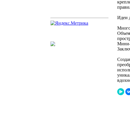
крепл
прави
Идеи 
Много
Объем
прост
Мини-
Заклю
Созда
преоб
исполь
уника
вдохн