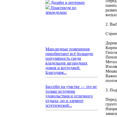
Перед
Дизайн и интерьер
панно
Практикум по
разме
земледелию
визуа
2. Вы
Строи
Дерев
Кирпи
Мансардные помещения
Гипсо
приобретают всё большую
Пеноп
популярность среди
Метал
владельцев загородных
Изоля
домов и коттеджей.
Мешки
Благодаря...
Важно
поэто
Бассейн на участке — это не
3. По
только источник
удовольствия и отличного
Перед
отдыха, но и элемент
грунт
эстетической...
Напри
замас