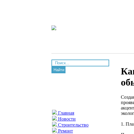
Ка
Найти
об
Созда
прояв
акцен
Главная
эколо
Новости
1. Пл
Строительство
Ремонт