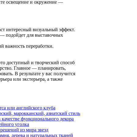
ите освещение и окружение —
аст интересный визуальный эффект.
 — подойдет для выставочных
й важность переработки.
это доступный и творческий способ
рство. Главное — планировать,
вать. В результате у вас получится
ьера или экстерьера, а также
са или английского клуба
ский, марокканский, азиатский стиль
 качестве функционального декора
ейного уголка
 решений из мира звезд
мня, дерева и натуральных тканей