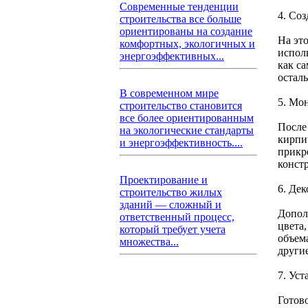
Современные тенденции
4. Соз
строительства все больше
ориентированы на создание
На эт
комфортных, экологичных и
испол
энергоэффективных...
как са
остал
В современном мире
5. Мо
строительство становится
все более ориентированным
После
на экологические стандарты
кирпи
и энергоэффективность....
прикр
конст
Проектирование и
6. Де
строительство жилых
зданий — сложный и
Допол
ответственный процесс,
цвета
который требует учета
объема
множества...
другие
7. Ус
Готов