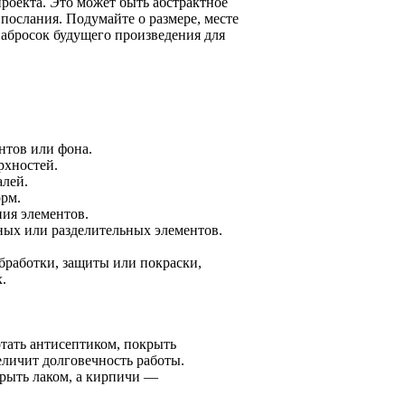
роекта. Это может быть абстрактное
послания. Подумайте о размере, месте
набросок будущего произведения для
нтов или фона.
рхностей.
алей.
рм.
ия элементов.
ных или разделительных элементов.
бработки, защиты или покраски,
.
отать антисептиком, покрыть
еличит долговечность работы.
рыть лаком, а кирпичи —