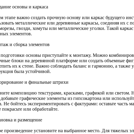
дание основы и каркаса
ом этапе важно создать прочную основу или каркас будущего инс
ьзовать металлические или деревянные каркасы, соединяя их с 
морезы, гвозди, хомуты или металлические уголки. Такой каркас
ьных элементов.
нтаж и сборка элементов
 подготовки основы приступайте к монтажу. Можно комбинирова
чные блоки на деревянной платформе или создать объемные фигу
епить их к стене. Важно соблюдать баланс и гармонию, а также 
рукция была устойчивой.
корирование и финальные штрихи
ните композицию текстурами, красками, графикой или светом. Н
, добавьте графические элементы из гипсокартона или используй
. Не бойтесь экспериментировать с фактурами: оставьте часть ма
 покрасьте или обработайте.
тановка и размещение
ое произведение установите на выбранное место. Для тяжелых э