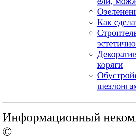
ели, мож
Озеленени
Как сдела
Строитель
эстетично
Декоратив
коряги
Обустройс
шезлонга
Информационный некомме
©