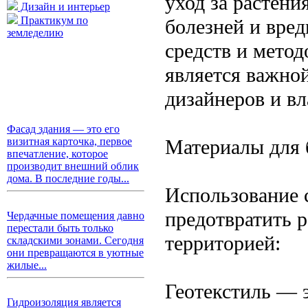
уход за растени
Дизайн и интерьер
Практикум по
болезней и вре
земледелию
средств и мето
является важно
дизайнеров и вл
Фасад здания — это его
Материалы для 
визитная карточка, первое
впечатление, которое
производит внешний облик
дома. В последние годы...
Использование 
предотвратить р
Чердачные помещения давно
перестали быть только
территорией:
складскими зонами. Сегодня
они превращаются в уютные
жилые...
Геотекстиль — 
Гидроизоляция является