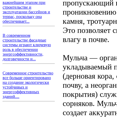
пропускающий в
важнейшим этапом при
строительстве и
проникновению 
эксплуатации бассейнов и
террас, поскольку она
камня, тротуар
обеспечивает...
Это позволяет с
В современном
влагу в почве.
строительстве фасадные
системы играют ключевую
роль в обеспечении
энергоэффективности,
Мульча — орган
долговечности и...
укладываемый п
Современное строительство
(дерновая кора,
все больше ориентировано
на создание экологически
почву, а неорга
устойчивых и
энергоэффективных
покрытия) служ
зданий....
сорняков. Мульч
создает аккура